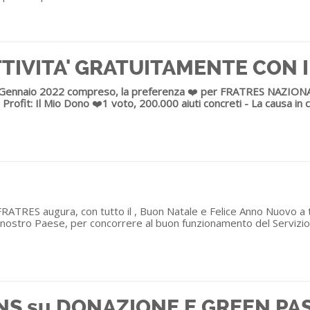
TIVITA' GRATUITAMENTE CON I
31 Gennaio 2022 compreso, la preferenza
❤️
per FRATRES NAZIONALE a
 Profit:
Il Mio Dono
❤️
1 voto, 200.000 aiuti concreti - La causa in c
TRES augura, con tutto il , Buon Natale e Felice Anno Nuovo a tut
 nel nostro Paese, per concorrere al buon funzionamento del Servizi
 CNS su DONAZIONE E GREEN PA