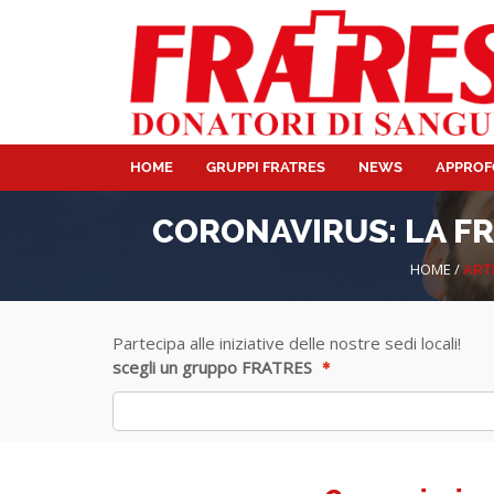
HOME
GRUPPI FRATRES
NEWS
APPROF
CORONAVIRUS: LA F
HOME
/
ART
Partecipa alle iniziative delle nostre sedi locali!
scegli un gruppo FRATRES