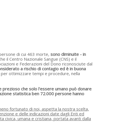
 persone di cui 463 morte,
sono diminuite - in
he il Centro Nazionale Sangue (CNS) e il
ociazioni e Federazioni del Dono riconosciute dal
onsiderato a rischio di contagio ed è in buona
ta per ottimizzare tempi e procedure, nella
bene prezioso che solo l'essere umano può donare
arazione statistica ben 72.000 persone hanno
o fortunato di noi, aspetta la nostra scelta,
enzione e delle indicazioni date dagli Enti ed
 civica, umana e cristiana, portata avanti dalla