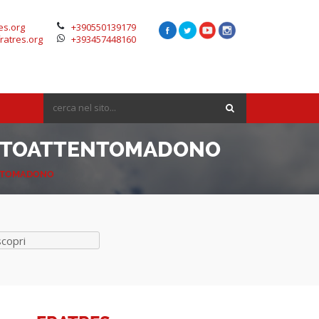
es.org
+390550139179
ratres.org
+393457448160
IOSTOATTENTOMADONO
ENTOMADONO
scopri