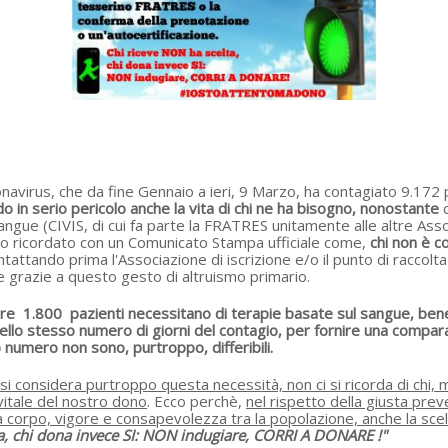
virus, che da fine Gennaio a ieri, 9 Marzo, ha contagiato 9.172
do in serio pericolo anche la vita di chi ne ha bisogno, nonostante
c
Sangue (CIVIS, di cui fa parte la FRATRES unitamente alle altre Ass
iano ricordato con un Comunicato Stampa ufficiale come,
chi non è c
ntattando prima l'Associazione di iscrizione e/o il punto di raccol
e grazie a questo gesto di altruismo primario.
 - oltre 1.800 pazienti necessitano di terapie basate sul sangue, 
 Nello stesso numero di giorni del contagio, per fornire una comp
to numero non sono, purtroppo, differibili.
sidera purtroppo questa necessità, non ci si ricorda di chi, men
itale del nostro dono
. Ecco perchè,
nel rispetto della giusta prev
corpo, vigore e consapevolezza tra la popolazione, anche la scelta
a, chi dona invece SI: NON indugiare, CORRI A DONARE !"