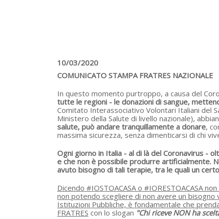
10/03/2020
COMUNICATO STAMPA FRATRES NAZIONALE
In questo momento purtroppo, a causa del Corona
tutte le regioni - le donazioni di sangue, metten
Comitato Interassociativo Volontari Italiani del 
Ministero della Salute di livello nazionale), abb
salute, può andare tranquillamente a donare
, co
massima sicurezza, senza dimenticarsi di chi viv
Ogni giorno in Italia - al di là del Coronavirus
e che non è possibile produrre artificialmente.
avuto bisogno di tali terapie, tra le quali un cer
Dicendo #IOSTOACASA o #IORESTOACASA non si con
non potendo scegliere di non avere un bisogno v
Istituzioni Pubbliche, è fondamentale che prenda 
FRATRES
con lo slogan
"Chi riceve NON ha scelt