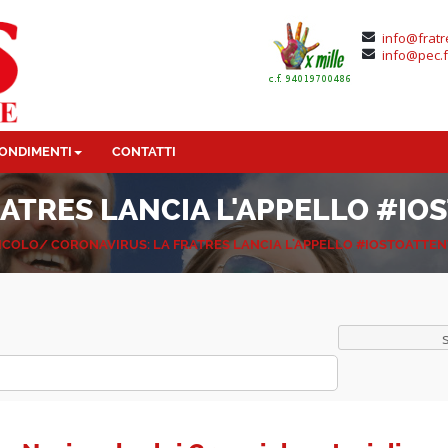
info@fratr
info@pec.f
ONDIMENTI
CONTATTI
RATRES LANCIA L'APPELLO #
ICOLO/
CORONAVIRUS: LA FRATRES LANCIA L'APPELLO #IOSTOATT