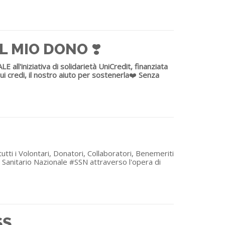
L MIO DONO ❣️
ll'iniziativa di solidarietà UniCredit, finanziata
ui credi, il nostro aiuto per sostenerla
❤️
Senza
ti i Volontari, Donatori, Collaboratori, Benemeriti
o Sanitario Nazionale #SSN attraverso l'opera di
SS