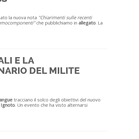
mato la nuova nota
"Chiarimenti sulle recenti
d emocomponenti"
che pubblichiamo in
allegato
. La
LI E LA
NARIO DEL MILITE
Sangue
tracciano il solco degli obiettivi del nuovo
e Ignoto
. Un evento che ha visto alternarsi