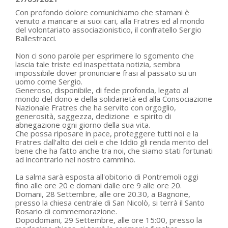
Con profondo dolore comunichiamo che stamani è
venuto a mancare ai suoi cari, alla Fratres ed al mondo
del volontariato associazionistico, il confratello Sergio
Ballestracci.
Non ci sono parole per esprimere lo sgomento che
lascia tale triste ed inaspettata notizia, sembra
impossibile dover pronunciare frasi al passato su un
uomo come Sergio.
Generoso, disponibile, di fede profonda, legato al
mondo del dono e della solidarietà ed alla Consociazione
Nazionale Fratres che ha servito con orgoglio,
generosità, saggezza, dedizione e spirito di
abnegazione ogni giorno della sua vita.
Che possa riposare in pace, proteggere tutti noi e la
Fratres dall'alto dei cieli e che Iddio gli renda merito del
bene che ha fatto anche tra noi, che siamo stati fortunati
ad incontrarlo nel nostro cammino.
La salma sarà esposta all'obitorio di Pontremoli oggi
fino alle ore 20 e domani dalle ore 9 alle ore 20.
Domani, 28 Settembre, alle ore 20.30, a Bagnone,
presso la chiesa centrale di San Nicolò, si terrà il Santo
Rosario di commemorazione.
Dopodomani, 29 Settembre, alle ore 15:00, presso la