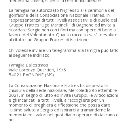
medesima chiesa, si terrà la cerimonia funebre.
La famiglia ha autorizzato l'ingresso alla cerimonia del
gonfalone della Consociazione Nazionale Fratres, in
rappresentanza di tutti i livelli associativi e di quello del
Gruppo Fratres"Ugo Martinelli" di Bagnone ed invita a
ricordare Sergio non con i fiori ma con opere di bene a
favore del Volontariato. Quanto raccolto sarà devoluto
al citato suo Gruppo Fratres di iscrizione.
Chi volesse inviare un telegramma alla famiglia può farlo
al seguente indirizzo:
Famiglia Ballestracci
Viale Lorenzo Quartieri, 19/5
54021 BAGNONE (MS)
La Consociazione Nazionale Fratres ha disposto la
chiusura della sede nazionale, Mercoledì 29 Settembre
2021, in segno di lutto ed invita i Gruppi, le Articolazioni
e gli Incaricati, a tutti i livelli, a raccogliersi per un
momento di preghiera e riflessione che possa dare
l'ultimo saluto a Sergio ed ispirarci a tramandarne la
memoria ed i valori nel quotidiano operare di ciascuno di
noi.