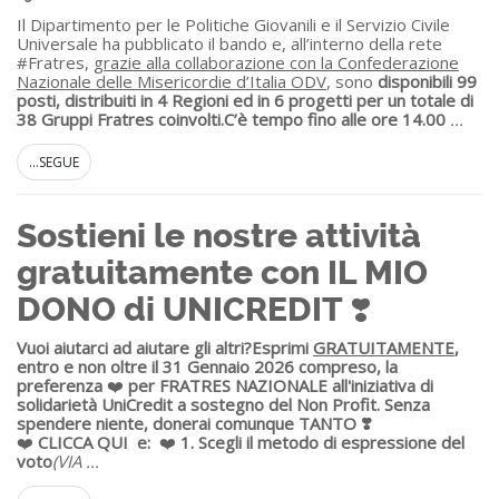
Il Dipartimento per le Politiche Giovanili e il Servizio Civile
Universale ha pubblicato il bando e, all’interno della rete
#Fratres,
grazie alla collaborazione con la Confederazione
Nazionale delle Misericordie d’Italia ODV
, sono
disponibili 99
posti, distribuiti in 4 Regioni ed in 6 progetti per un totale di
38 Gruppi Fratres coinvolti.
C’è tempo fino alle ore 14.00
...
...SEGUE
Sostieni le nostre attività
gratuitamente con IL MIO
DONO di UNICREDIT ❣️
Vuoi aiutarci ad aiutare gli altri?
Esprimi
GRATUITAMENTE
,
entro e non oltre il 31 Gennaio 2026 compreso, la
preferenza
❤️
per FRATRES NAZIONALE all'iniziativa di
solidarietà UniCredit a sostegno del Non Profit.
Senza
spendere niente, donerai comunque TANTO ❣️
❤️
CLICCA QUI
e:
❤️
1. S
cegli il metodo di espressione del
voto
(VIA
...