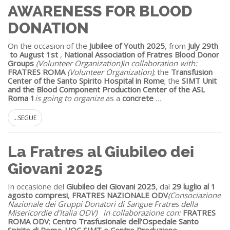
AWARENESS FOR BLOOD
DONATION
On the occasion of the
Jubilee of Youth 2025
, from
July 29th
to August 1
st
,
National Association of Fratres Blood Donor
Groups
(Volunteer Organization)
in collaboration with:
FRATRES ROMA
(Volunteer Organization)
; the
Transfusion
Center of the Santo Spirito Hospital in Rome
; the
SIMT Unit
and the Blood Component Production Center of the ASL
Roma 1
is going to organize
as a
concrete
...
...SEGUE
La Fratres al Giubileo dei
Giovani 2025
In occasione del
Giubileo dei Giovani 2025
, dal
29 luglio al 1
agosto compresi
,
FRATRES NAZIONALE ODV
(Consociazione
Nazionale dei Gruppi Donatori di Sangue Fratres della
Misericordie d'Italia ODV)
in collaborazione con:
FRATRES
ROMA ODV
;
Centro Trasfusionale dell’Ospedale Santo
Spirito di Roma
;
UOC SIMT e Centro Produzione