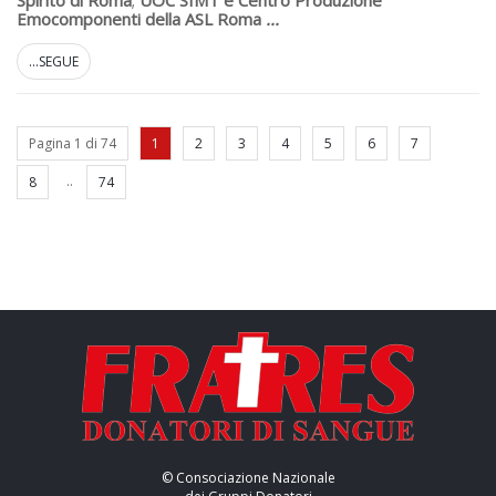
Emocomponenti della ASL Roma
...
...SEGUE
Pagina 1 di 74
1
2
3
4
5
6
7
..
8
74
© Consociazione Nazionale