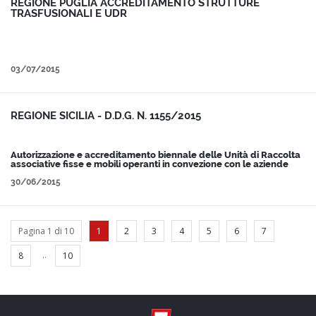
REGIONE PUGLIA ACCREDITAMENTO STRUTTURE
TRASFUSIONALI E UDR
03/07/2015
REGIONE SICILIA - D.D.G. N. 1155/2015
Autorizzazione e accreditamento biennale delle Unità di Raccolta
associative fisse e mobili operanti in convezione con le aziende
sanitarie per la raccolta del sangue intero e degli emocomponenti.
30/06/2015
Pagina 1 di 10
1
2
3
4
5
6
7
..
8
10