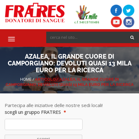
Toggle
navigation
AZALEA, IL GRANDE CUORE DI
CAMPORGIANO: DEVOLUTI QUASI 13 MILA
EURO PER LA RICERCA
HOME
/
ARTICOLO/
AZALEA, IL GRANDE CUORE DI
CAMPORGIANO: DEVOLUTI QUASI 13 MILA EURO PER LA RICERCA
Partecipa alle iniziative delle nostre sedi locali!
scegli un gruppo FRATRES
scopri