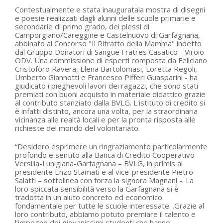
Contestualmente e stata inauguratala mostra di disegni
e poesie realizzati dagli alunni delle scuole primarie e
secondarie di primo grado, dei plessi di
Camporgiano/Careggine e Castelnuovo di Garfagnana,
abbinato al Concorso "Il Ritratto della Mamma" indetto
dal Gruppo Donatori di Sangue Fratres Casatico - Viroio
ODV. Una commissione di esperti composta da Feliciano
Cristoforo Ravera, Elena Bartolomasi, Loretta Regoli,
Umberto Giannotti e Francesco Pifferi Guasparini - ha
giudicato i pieghevoli lavori dei ragazzi, che sono stati
premiati con buoni acquisto in materiale didattico grazie
al contributo stanziato dalla BVLG. L'istituto di credito si
è infatti distinto, ancora una volta, per la straordinaria
vicinanza alle realtà locali e per la pronta risposta alle
richieste del mondo del volontariato.
“Desidero esprimere un ringraziamento particolarmente
profondo e sentito alla Banca di Credito Cooperativo
Versilia-Lunigiana-Garfagnana – BVLG, in primis al
presidente Enzo Stamati e al vice-presidente Pietro
Salatti – sottolinea con forza la signora Magnani -. La
loro spiccata sensibilità verso la Garfagnana si è
tradotta in un aiuto concreto ed economico
fondamentale per tutte le scuole interessate. .Grazie al
loro contributo, abbiamo potuto premiare il talento e
l’impegno dei giovanissimi studenti che hanno