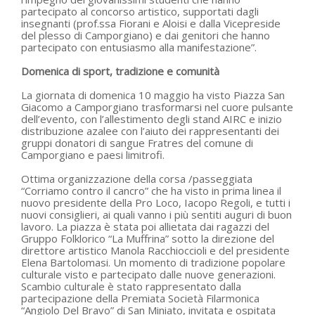
partecipato al concorso artistico, supportati dagli
insegnanti (prof.ssa Fiorani e Aloisi e dalla Vicepreside
del plesso di Camporgiano) e dai genitori che hanno
partecipato con entusiasmo alla manifestazione”.
Domenica di sport, tradizione e comunità
La giornata di domenica 10 maggio ha visto Piazza San
Giacomo a Camporgiano trasformarsi nel cuore pulsante
dell’evento, con l’allestimento degli stand AIRC e inizio
distribuzione azalee con l’aiuto dei rappresentanti dei
gruppi donatori di sangue Fratres del comune di
Camporgiano e paesi limitrofi.
Ottima organizzazione della corsa /passeggiata
“Corriamo contro il cancro” che ha visto in prima linea il
nuovo presidente della Pro Loco, Iacopo Regoli, e tutti i
nuovi consiglieri, ai quali vanno i più sentiti auguri di buon
lavoro. La piazza è stata poi allietata dai ragazzi del
Gruppo Folklorico “La Muffrina” sotto la direzione del
direttore artistico Manola Racchioccioli e del presidente
Elena Bartolomasi. Un momento di tradizione popolare
culturale visto e partecipato dalle nuove generazioni.
Scambio culturale è stato rappresentato dalla
partecipazione della Premiata Società Filarmonica
“Angiolo Del Bravo” di San Miniato, invitata e ospitata