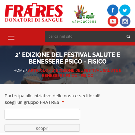
Toggle
navigation
2° EDIZIONE DEL FESTIVAL SALUTE E
BENESSERE PSICO - FISICO
HOME
/
ARTICOLO/
2° EDIZIONE DEL FESTIVAL SALUTE E
BENESSERE PSICO - FISICO
Partecipa alle iniziative delle nostre sedi locali!
scegli un gruppo FRATRES
scopri