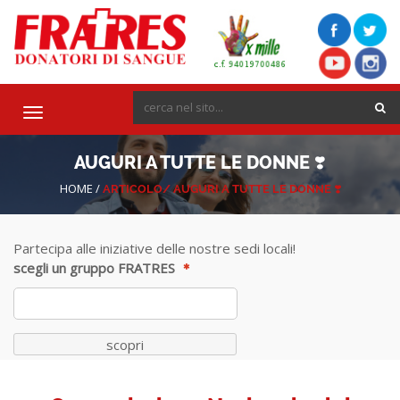
Toggle
navigation
AUGURI A TUTTE LE DONNE ❣️
HOME
/
ARTICOLO/
AUGURI A TUTTE LE DONNE ❣️
Partecipa alle iniziative delle nostre sedi locali!
scegli un gruppo FRATRES
scopri