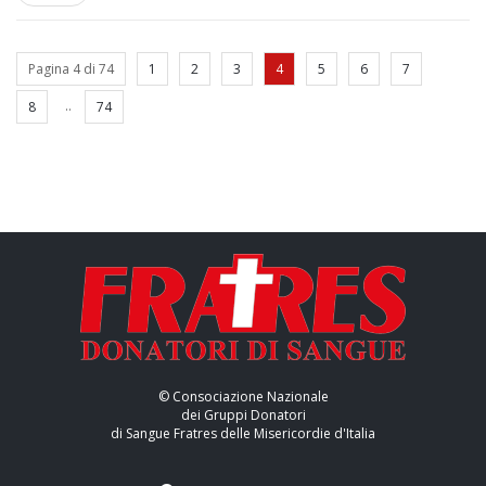
Pagina 4 di 74
1
2
3
4
5
6
7
..
8
74
© Consociazione Nazionale
dei Gruppi Donatori
di Sangue Fratres delle Misericordie d'Italia