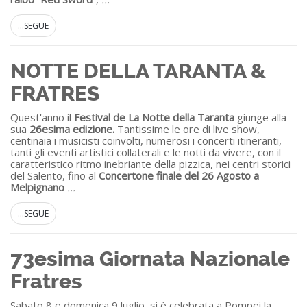
...SEGUE
NOTTE DELLA TARANTA &
FRATRES
Quest'anno il
Festival de La Notte della Taranta
giunge alla
sua
26esima edizione.
Tantissime le ore di live show,
centinaia i musicisti coinvolti, numerosi i concerti itineranti,
tanti gli eventi artistici collaterali e le notti da vivere, con il
caratteristico ritmo inebriante della pizzica, nei centri storici
del Salento, fino al
Concertone finale del
26
Agosto
a
Melpignano
...
...SEGUE
73esima Giornata Nazionale
Fratres
Sabato 8 e domenica 9 luglio, si è celebrata a Pompei la