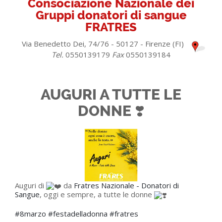
Consociazione Nazionale dei
Gruppi donatori di sangue
FRATRES
Via Benedetto Dei, 74/76 - 50127 - Firenze (FI)
Tel.
0550139179
Fax
0550139184
AUGURI A TUTTE LE
DONNE ❣️
Auguri di
da
Fratres Nazionale - Donatori di
Sangue
, oggi e sempre, a tutte le donne
#8marzo
#festadelladonna
#fratres