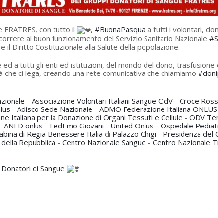
 FRATRES, con tutto il
,
#BuonaPasqua
a tutti i volontari, do
ncorrere al buon funzionamento del Servizio Sanitario Nazionale
#
re il Diritto Costituzionale alla Salute della popolazione.
ed a tutti gli enti ed istituzioni, del mondo del dono, trasfusione 
tà che ci lega, creando una rete comunicativa che chiamiamo
#doni
zionale - Associazione Volontari Italiani Sangue OdV
-
Croce Rossa
lus
-
Adisco Sede Nazionale
-
ADMO Federazione Italiana ONLUS
e Italiana per la Donazione di Organi Tessuti e Cellule
-
ODV Tem
-
ANED onlus
-
FedEmo Giovani
-
United Onlus
-
Ospedale Pediat
abina di Regia Benessere Italia
di
Palazzo Chigi - Presidenza del C
 della Repubblica
-
Centro Nazionale Sangue
-
Centro Nazionale Tr
 Donatori di Sangue