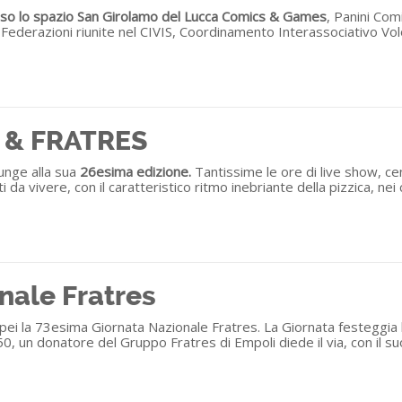
esso lo spazio San Girolamo del Lucca Comics & Games
, Panini Com
Federazioni riunite nel CIVIS, Coordinamento Interassociativo Volo
 & FRATRES
unge alla sua
26esima edizione.
Tantissime le ore di live show, cen
notti da vivere, con il caratteristico ritmo inebriante della pizzica, nei
nale Fratres
pei la 73esima Giornata Nazionale Fratres. La Giornata festeggia 
1950, un donatore del Gruppo Fratres di Empoli diede il via, con il 