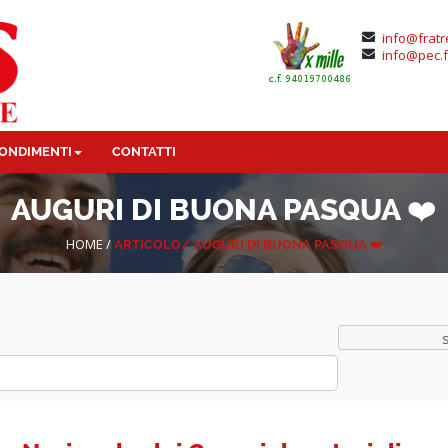
info@fratr
info@pec.f
ONDIMENTI
CONTATTI
AUGURI DI BUONA PASQUA ❤️
HOME
/
ARTICOLO/
AUGURI DI BUONA PASQUA ❤️