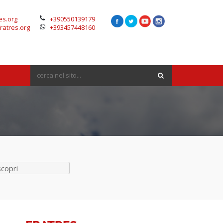
es.org
+390550139179
ratres.org
+393457448160
scopri