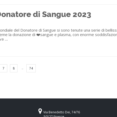
Donatore di Sangue 2023
diale del Donatore di Sangue si sono tenute una serie di bellissime
me la donazione di ❤️sangue e plasma, con enorme soddisfazione di
ova
...
..
7
8
74
Via Benedetto Dei, 74/76
50127 Firenze