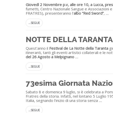
Giovedì 2 Novembre p.v, alle ore 10, a Lucca, pr
fumetti, Centro Nazionale Sangue e Associazioni e 
FRATRES), presenteranno l’
albo
“Red Sword”
,
...
...SEGUE
NOTTE DELLA TARANTA
Quest'anno il
Festival de La Notte della Taranta
gi
itineranti, tanti gli eventi artistici collaterali e le 
del
26
Agosto
a Melpignano
...
...SEGUE
73esima Giornata Nazio
Sabato 8 e domenica 9 luglio, si è celebrata a Pom
Fratres della storia. Infatti, nel lontano 5 Luglio 
Italia, segnando l'inizio di una storia senza
...
...SEGUE