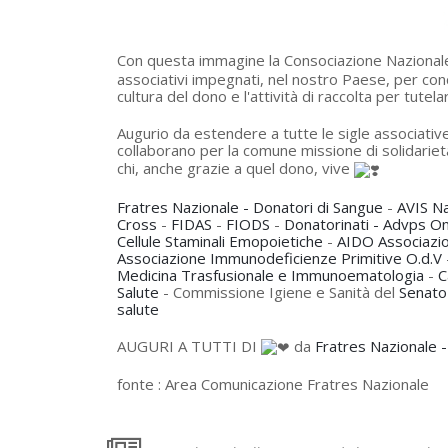
Con questa immagine la Consociazione Nazionale
associativi impegnati, nel nostro Paese, per co
cultura del dono e l'attività di raccolta per tutela
Augurio da estendere a tutte le sigle associative 
collaborano per la comune missione di solidarie
chi, anche grazie a quel dono, vive
Fratres Nazionale - Donatori di Sangue
-
AVIS Na
Cross
-
FIDAS
-
FIODS
-
Donatorinati - Advps On
Cellule Staminali Emopoietiche
-
AIDO Associazion
Associazione Immunodeficienze Primitive O.d.V
Medicina Trasfusionale e Immunoematologia
-
C
Salute
- Commissione Igiene e Sanità del
Senato
salute
AUGURI A TUTTI DI
da
Fratres Nazionale -
fonte :
Area Comunicazione Fratres Nazionale