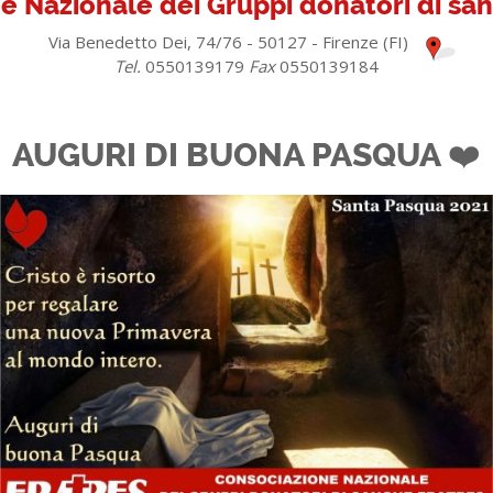
e Nazionale dei Gruppi donatori di s
Via Benedetto Dei, 74/76 - 50127 - Firenze (FI)
Tel.
0550139179
Fax
0550139184
AUGURI DI BUONA PASQUA ❤️