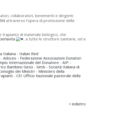
natori, collaboratori, benemeriti e dirigenti
SSN
attraverso l'opera di promozione della
e trapianto di materiale biologico, che
perlavita
, a tutte le strutture sanitarie, ed a
 Italiana - Italian Red
-
Adoces - Federazione Associazioni Donatori
pio Internazionale del Donatore
-
AIP -
rico Bambino Gesù
-
Simti - Società Italiana di
onsiglio dei Ministri
-
Ministero della
apianti
-
CEI Ufficio Nazionale pastorale della
< indietro