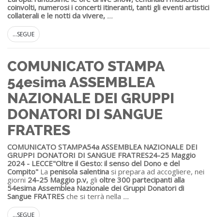
coinvolti, numerosi i concerti itineranti, tanti gli eventi artistici
collaterali e le notti da vivere,
...
...SEGUE
COMUNICATO STAMPA
54esima ASSEMBLEA
NAZIONALE DEI GRUPPI
DONATORI DI SANGUE
FRATRES
COMUNICATO STAMPA
54a ASSEMBLEA NAZIONALE DEI
GRUPPI DONATORI DI SANGUE FRATRES
24-25 Maggio
2024 - LECCE
"Oltre il Gesto: il senso del Dono e del
Compito"
La
penisola salentina
si prepara ad accogliere, nei
giorni
24-25 Maggio p.v,
gli
oltre 300 partecipanti alla
54esima
Assemblea Nazionale dei Gruppi Donatori di
Sangue FRATRES
che si terrà nella
...
...SEGUE