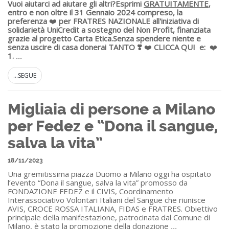
Vuoi aiutarci ad aiutare gli altri?
Esprimi
GRATUITAMENTE
,
entro e non oltre il 31 Gennaio 2024 compreso, la
preferenza
❤️
per FRATRES NAZIONALE all'iniziativa di
solidarietà UniCredit a sostegno del Non Profit, finanziata
grazie al progetto Carta Etica.
Senza spendere niente e
senza uscire di casa donerai TANTO ❣️
❤️
CLICCA QUI
e:
❤️
1.
...
...SEGUE
Migliaia di persone a Milano
per Fedez e “Dona il sangue,
salva la vita”
18/11/2023
Una gremitissima piazza Duomo a Milano oggi ha ospitato
l’evento “Dona il sangue, salva la vita” promosso da
FONDAZIONE FEDEZ e il CIVIS, Coordinamento
Interassociativo Volontari Italiani del Sangue che riunisce
AVIS, CROCE ROSSA ITALIANA, FIDAS e FRATRES. Obiettivo
principale della manifestazione, patrocinata dal Comune di
Milano, è stato la promozione della donazione
...