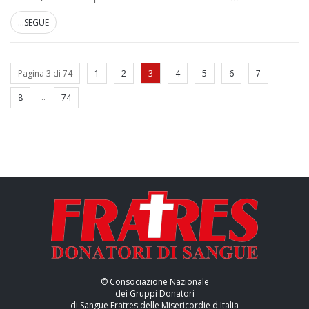
...SEGUE
Pagina 3 di 74
1
2
3
4
5
6
7
..
8
74
© Consociazione Nazionale
dei Gruppi Donatori
di Sangue Fratres delle Misericordie d'Italia