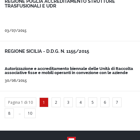
REGIONE PUGLIA ACCREDITAMENTO STRUTTURE
TRASFUSIONALI E UDR
03/07/2015
REGIONE SICILIA - D.D.G. N. 1155/2015
Autorizzazione e accreditamento biennale delle Unità di Raccolta
associative fisse e mobili operanti in convezione con le aziende
sanitarie per la raccolta del sangue intero e degli emocomponenti.
30/06/2015
Pagina 1 di 10
1
2
3
4
5
6
7
..
8
10