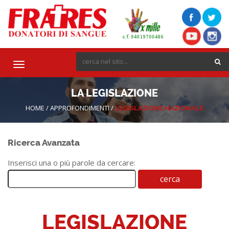
Toggle
navigation
LA LEGISLAZIONE
HOME
/
APPROFONDIMENTI
/
LEGISLAZIONE NAZIONALE
Ricerca Avanzata
Inserisci una o più parole da cercare:
LEGISLAZIONE