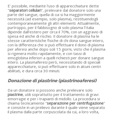
E' possibile, mediante l'uso di apparecchiature dette
"
separatori cellulari
", prelevare dal donatore solo una
parte del sangue, quella di cui si ha maggiormente
necessità (ad esempio, solo plasma), restituendogli
contemporaneamente gli altri elementi. Attualmente,
purtroppo, per il fabbisogno di solo plasma l'Italia
dipende dall'estero per circa il 70%, con un aggravio di
spesa ed anche di rischio. Il donatore di plasma ha le
stesse caratteristiche fisiche di chi dona sangue intero,
con la differenza che si può effettuare il dono di plasma
per aferesi anche dopo soli 15 giorni, visto che il plasma
si rigenera molto rapidamente, e con tassi di
emoglobina inferiori a quelli richiesti per donare sangue
intero. La plasmaferesi però, necessitando di speciali
apparecchiature, si può effettuare solo in alcuni centri
abilitati, e dura circa 30 minuti.
Donazione di piastrine (piastrinoaferesi)
Da un donatore si possono anche prelevare solo
piastrine
, utili soprattutto per il trattamento di gravi
emorragie e per i trapianti di midollo. La procedura si
chiama tecnicamente "
separazione per centrifugazione
"
e consiste in un prelievo durante il quale viene separato
il plasma dalla parte corpuscolata da cui, a loro volta,