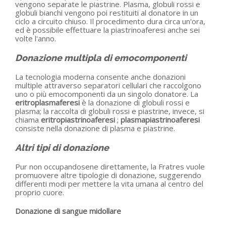
vengono separate le piastrine. Plasma, globuli rossi e
globuli bianchi vengono poi restituiti al donatore in un
ciclo a circuito chiuso. Il procedimento dura circa un'ora,
ed è possibile effettuare la piastrinoaferesi anche sei
volte l'anno.
Donazione multipla di emocomponenti
La tecnologia moderna consente anche donazioni
multiple attraverso separatori cellulari che raccolgono
uno o più emocomponenti da un singolo donatore. La
eritroplasmaferesi
è la donazione di globuli rossi e
plasma; la raccolta di globuli rossi e piastrine, invece, si
chiama
eritropiastrinoaferesi
;
plasmapiastrinoaferesi
consiste nella donazione di plasma e piastrine.
Altri tipi di donazione
Pur non occupandosene direttamente, la Fratres vuole
promuovere altre tipologie di donazione, suggerendo
differenti modi per mettere la vita umana al centro del
proprio cuore.
Donazione di sangue midollare