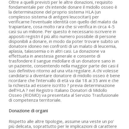
Oltre a quelli previsti per le altre donazioni, requisito
fondamentale per chi intende donare il midollo osseo è
la determinazione del proprio sistema HLA (un
complesso sistema di antigeni leucocitari) per
verificarne l'eventuale identità con quello del malato da
trapiantare, cosa molto rara che si verifica in circa 4-5
casi su un milione. Per questo è necessario iscrivere in
appositi registri il più alto numero possibile di persone
disponibili a donare, in modo da poter trovare subito un
donatore idoneo nei confronti di un malato di leucemia,
aplasia, talassemia o in altri casi. La donazione va
effettuata in anestesia generale e consente di
trasfondere il sangue midollare di un donatore sano in
un paziente, consentendo nella maggior parte dei casi il
suo definitivo ritorno ad una vita regolare. A chi volesse
candidarsi a diventare donatore di midollo osseo è bene
ricordare che l'intervallo di età va dai 18 ai 35 anni e che
la richiesta ad essere iscritto ? previa determinazione
dell'HLA ? nel Registro Italiano Donatori di Midollo
Osseo (RIDMO) va presentata al Servizio Trasfusionale
di competenza territoriale.
Donazione di organi
Rispetto alle altre tipologie, assume una veste un po'
più delicata, soprattutto per le implicazioni di carattere