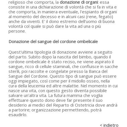
religioso che comporta, la
donazione di organi
: essa
consiste in una dichiarazione di volontà che si fa in vita e
che comporta, in maniera eventuale, l'espianto di organi
al momento del decesso e in alcuni casi (rene, fegato)
anche da viventi. E' il dono estremo dell'uomo di buona
volontà col quale si può dare la vita ad una o più
persone.
Donazione del sangue del cordone ombelicale
Quest'ultima tipologia di donazione avviene a seguito
del parto. Subito dopo la nascita del bimbo, quando il
cordone ombelicale è stato reciso, ne viene aspirato il
sangue, ricco di cellule staminali, che confluisce in sacche
sterili, poi raccolte e congelate presso la Banca del
Sangue del Cordone. Questo tipo di sangue può essere
oggi impiegato, così come per il midollo osseo, nella
cura della leucemia ed altre malattie. Nel momento in cui
nasce una vita, con questo gesto diventa possibile
salvare un'altra vita. La futura mamma che voglia
effettuare questo dono deve far presente il suo
desiderio ai medici del Reparto di Ostetricia dove andrà
a partorire; organizzazione permettendo, potrà
esaudirlo.
< indietro