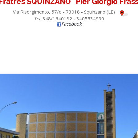
Fratres SQUINZANO "Pier Giorgio Frass
Via Risorgimento, 57/d - 73018 - Squinzano (LE)
Tel.
348/1640182 - 3405534990
Facebook