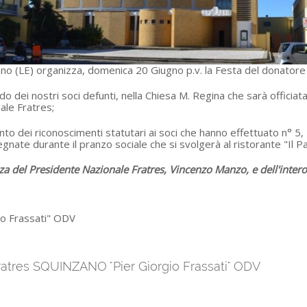
zano (LE) organizza, domenica 20 Giugno p.v. la Festa del donator
 dei nostri soci defunti, nella Chiesa M. Regina che sarà officiat
ale Fratres;
nto dei riconoscimenti statutari ai soci che hanno effettuato n° 
ate durante il pranzo sociale che si svolgerà al ristorante "Il Par
za del Presidente Nazionale Fratres, Vincenzo Manzo, e dell'inter
o Frassati" ODV
Fratres SQUINZANO "Pier Giorgio Frassati" ODV