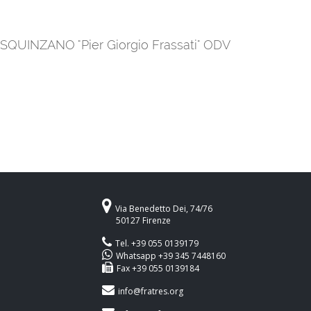
 SQUINZANO "Pier Giorgio Frassati" ODV
Via Benedetto Dei, 74/76
50127 Firenze
Tel. +39 055 0139179
Whatsapp +39 345 7448160
Fax +39 055 0139184
info@fratres.org