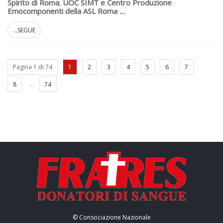
Spirito di Roma
;
UOC SIMT e Centro Produzione
Emocomponenti della ASL Roma
...
...SEGUE
Pagina 1 di 74
1
2
3
4
5
6
7
..
8
74
© Consociazione Nazionale