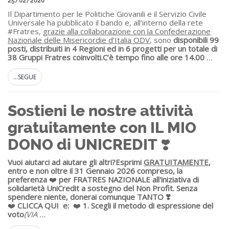
25/02/2026
Il Dipartimento per le Politiche Giovanili e il Servizio Civile
Universale ha pubblicato il bando e, all’interno della rete
#Fratres,
grazie alla collaborazione con la Confederazione
Nazionale delle Misericordie d’Italia ODV
, sono
disponibili 99
posti, distribuiti in 4 Regioni ed in 6 progetti per un totale di
38 Gruppi Fratres coinvolti.
C’è tempo fino alle ore 14.00
...
...SEGUE
Sostieni le nostre attività
gratuitamente con IL MIO
DONO di UNICREDIT ❣️
Vuoi aiutarci ad aiutare gli altri?
Esprimi
GRATUITAMENTE
,
entro e non oltre il 31 Gennaio 2026 compreso, la
preferenza
❤️
per FRATRES NAZIONALE all'iniziativa di
solidarietà UniCredit a sostegno del Non Profit.
Senza
spendere niente, donerai comunque TANTO ❣️
❤️
CLICCA QUI
e:
❤️
1. S
cegli il metodo di espressione del
voto
(VIA
...