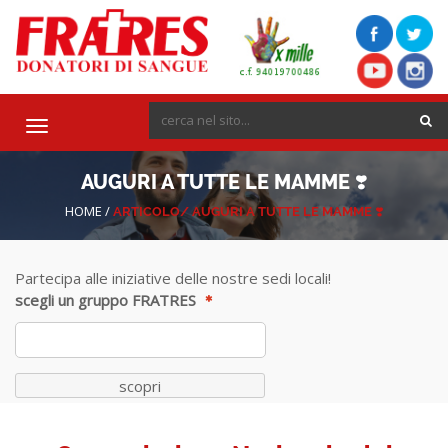
Toggle
navigation
AUGURI A TUTTE LE MAMME ❣️
HOME
/
ARTICOLO/
AUGURI A TUTTE LE MAMME ❣️
Partecipa alle iniziative delle nostre sedi locali!
scegli un gruppo FRATRES
scopri