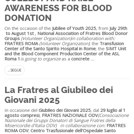
AWARENESS FOR BLOOD
DONATION
On the occasion of the
Jubilee of Youth 2025
, from
July 29th
to August 1
st
,
National Association of Fratres Blood Donor
Groups
(Volunteer Organization)
in collaboration with:
FRATRES ROMA
(Volunteer Organization)
; the
Transfusion
Center of the Santo Spirito Hospital in Rome
; the
SIMT Unit
and the Blood Component Production Center of the ASL
Roma 1
is going to organize
as a
concrete
...
...SEGUE
La Fratres al Giubileo dei
Giovani 2025
In occasione del
Giubileo dei Giovani 2025
, dal
29 luglio al 1
agosto compresi
,
FRATRES NAZIONALE ODV
(Consociazione
Nazionale dei Gruppi Donatori di Sangue Fratres della
Misericordie d'Italia ODV)
in collaborazione con:
FRATRES
ROMA ODV
;
Centro Trasfusionale dell’Ospedale Santo