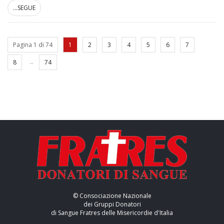
...SEGUE
Pagina 1 di 74
1
2
3
4
5
6
7
..
8
74
© Consociazione Nazionale
dei Gruppi Donatori
di Sangue Fratres delle Misericordie d'Italia