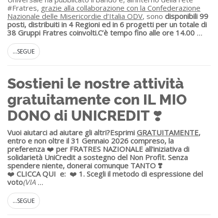
#Fratres,
grazie alla collaborazione con la Confederazione
Nazionale delle Misericordie d’Italia ODV
, sono
disponibili 99
posti, distribuiti in 4 Regioni ed in 6 progetti per un totale di
38 Gruppi Fratres coinvolti.
C’è tempo fino alle ore 14.00
...
...SEGUE
Sostieni le nostre attività
gratuitamente con IL MIO
DONO di UNICREDIT ❣️
Vuoi aiutarci ad aiutare gli altri?
Esprimi
GRATUITAMENTE
,
entro e non oltre il 31 Gennaio 2026 compreso, la
preferenza
❤️
per FRATRES NAZIONALE all'iniziativa di
solidarietà UniCredit a sostegno del Non Profit.
Senza
spendere niente, donerai comunque TANTO ❣️
❤️
CLICCA QUI
e:
❤️
1. S
cegli il metodo di espressione del
voto
(VIA
...
...SEGUE