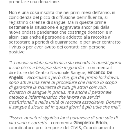
prenotare una donazione.
Non è una cosa insolita che nei primi mesi dell’anno, in
coincidenza del picco di diffusione dell’influenza, si
registrino carenze di sangue. Ma in queste prime
settimane la situazione è aggravata ancor più dalla
nuova ondata pandemica che costringe donatori e in
alcuni casi anche il personale addetto alla raccolta a
sottostare a periodi di quarantena, o per aver contratto
il virus o per aver avuto dei contatti con persone
positive.
“La nuova ondata pandemica sta vivendo in questi giorni
il suo picco e bisogna stare in guardia
– commenta il
direttore del Centro Nazionale Sangue,
Vincenzo De
Angelis
-
Ricordiamo però che, già dal primo lockdown,
sono attive una serie di procedure che hanno lo scopo
di garantire la sicurezza di tutti gli attori coinvolti,
donatori di sangue in primis, ma anche il personale
medico e infermieristico che lavora nei servizi
trasfusionali e nelle unità di raccolta associative. Donare
il sangue è sicuro ed in questi giorni è più utile che mai”.
“Essere donatori significa farsi portavoce di uno stile di
vita sano e corretto
- commenta
Gianpietro Briola
,
coordinatore pro-tempore del CIVIS, Coordinamento