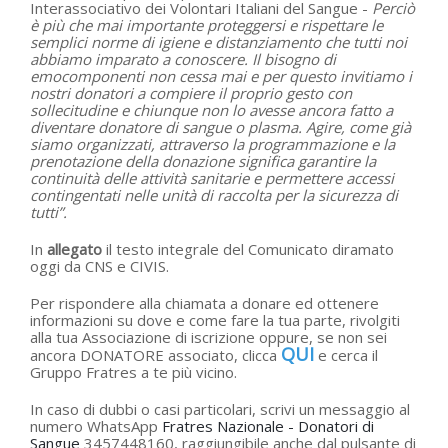
Interassociativo dei Volontari Italiani del Sangue -
Perciò
è più che mai importante proteggersi e rispettare le
semplici norme di igiene e distanziamento che tutti noi
abbiamo imparato a conoscere. Il bisogno di
emocomponenti non cessa mai e per questo invitiamo i
nostri donatori a compiere il proprio gesto con
sollecitudine e chiunque non lo avesse ancora fatto a
diventare donatore di sangue o plasma. Agire, come già
siamo organizzati, attraverso la programmazione e la
prenotazione della donazione significa garantire la
continuità delle attività sanitarie e permettere accessi
contingentati nelle unità di raccolta per la sicurezza di
tutti”.
In
allegato
il testo integrale del Comunicato diramato
oggi da CNS e CIVIS.
Per rispondere alla chiamata a donare ed ottenere
informazioni su dove e come fare la tua parte, rivolgiti
alla tua Associazione di iscrizione oppure, se non sei
QUI
ancora DONATORE associato, clicca
e cerca il
Gruppo Fratres a te più vicino.
In caso di dubbi o casi particolari, scrivi un messaggio al
numero WhatsApp
Fratres Nazionale - Donatori di
Sangue
3457448160, raggiungibile anche dal pulsante di