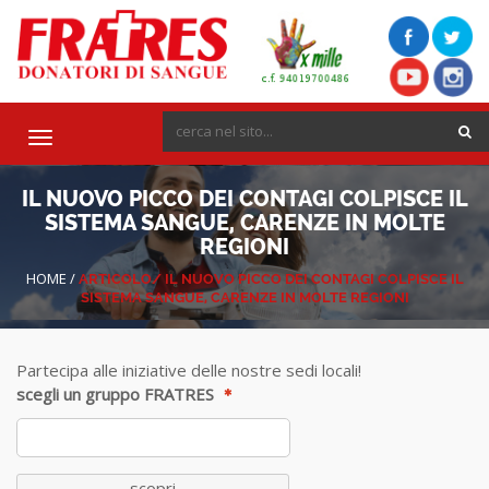
Toggle
navigation
IL NUOVO PICCO DEI CONTAGI COLPISCE IL
SISTEMA SANGUE, CARENZE IN MOLTE
REGIONI
HOME
/
ARTICOLO/
IL NUOVO PICCO DEI CONTAGI COLPISCE IL
SISTEMA SANGUE, CARENZE IN MOLTE REGIONI
Partecipa alle iniziative delle nostre sedi locali!
scegli un gruppo FRATRES
scopri