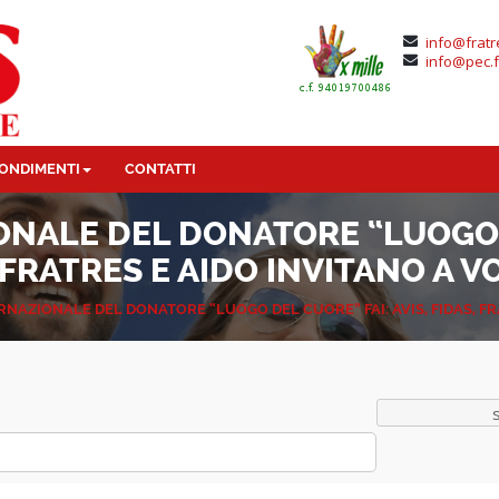
info@fratr
info@pec.f
ONDIMENTI
CONTATTI
ONALE DEL DONATORE “LUOGO D
 FRATRES E AIDO INVITANO A 
ERNAZIONALE DEL DONATORE “LUOGO DEL CUORE” FAI: AVIS, FIDAS, F