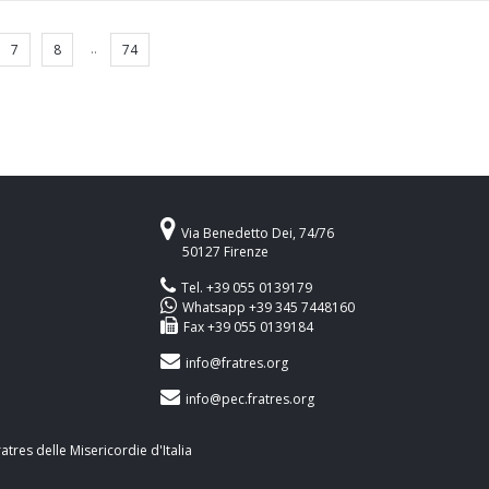
..
7
8
74
Via Benedetto Dei, 74/76
50127 Firenze
Tel. +39 055 0139179
Whatsapp +39 345 7448160
Fax +39 055 0139184
info@fratres.org
info@pec.fratres.org
res delle Misericordie d'Italia