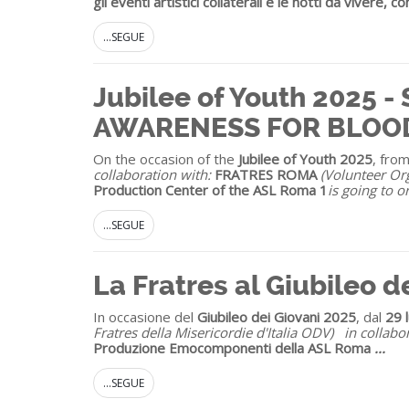
gli eventi artistici collaterali e le notti da vivere, con
...SEGUE
Jubilee of Youth 2025 
AWARENESS FOR BLOO
On the occasion of the
Jubilee of Youth 2025
, fro
collaboration with:
FRATRES ROMA
(Volunteer Or
Production Center of the ASL Roma 1
is going to o
...SEGUE
La Fratres al Giubileo d
In occasione del
Giubileo dei Giovani 2025
, dal
29 
Fratres della Misericordie d'Italia ODV)
in collabo
Produzione Emocomponenti della ASL Roma
...
...SEGUE