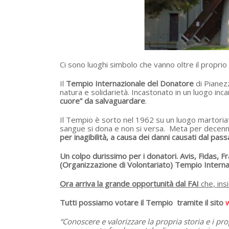
Ci sono luoghi simbolo che vanno oltre il proprio te
Il
Tempio Internazionale del Donatore
di Pianez
natura e solidarietà. Incastonato in un luogo in
cuore” da salvaguardare
.
Il Tempio è sorto nel 1962 su un luogo martoriat
sangue si dona e non si versa. Meta per decenni d
per inagibilità, a causa dei danni causati dal pa
Un colpo durissimo per i donatori. Avis, Fidas, F
(Organizzazione di Volontariato) Tempio Interna
Ora arriva la grande opportunità dal FAI
che, in
Tutti possiamo votare il Tempio tramite il sito
w
“Conoscere e valorizzare la propria storia e i pro