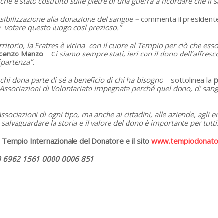
 è stato costruito sulle pietre di una guerra a ricordare che il s
nsibilizzazione alla donazione del sangue –
commenta il presidente
 a votare questo luogo così prezioso.”
itorio, la Fratres è vicina con il cuore al Tempio per ciò che ess
incenzo Manzo
– C
i siamo sempre stati, ieri con il dono dell’affresco
partenza”.
chi dona parte di sé a beneficio di chi ha bisogno
– sottolinea la
p
 Associazioni di Volontariato impegnate perché quel dono, di sang
 Associazioni di ogni tipo, ma anche ai cittadini, alle aziende, agli e
salvaguardare la storia e il valore del dono è importante per tutti
 Tempio Internazionale del Donatore e il sito
www.tempiodonator
0 6962 1561 0000 0006 851