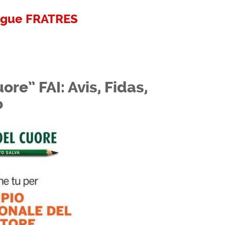
angue FRATRES
re” FAI: Avis, Fidas,
o