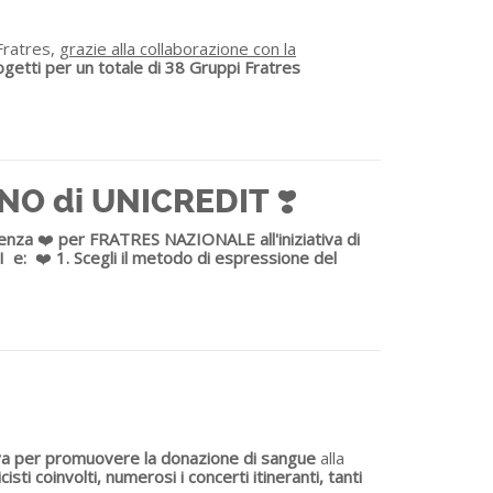
#Fratres,
grazie alla collaborazione con la
progetti per un totale di 38 Gruppi Fratres
ONO di UNICREDIT ❣️
renza
❤️
per FRATRES NAZIONALE all'iniziativa di
I
e:
❤️
1. S
cegli il metodo di espressione del
va per promuovere la donazione di sangue
alla
isti coinvolti, numerosi i concerti itineranti, tanti