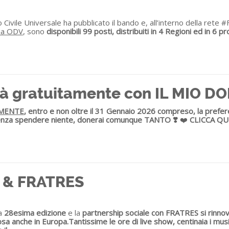
io Civile Universale ha pubblicato il bando e, all’interno della rete 
lia ODV
, sono
disponibili 99 posti, distribuiti in 4 Regioni ed in 6 
vità gratuitamente con IL MIO D
MENTE
, entro e non oltre il 31 Gennaio 2026 compreso, la prefe
nza spendere niente, donerai comunque TANTO ❣️
❤️
CLICCA QU
 & FRATRES
ua
28esima edizione
e la
partnership sociale con FRATRES si rinno
osa anche in Europa.
Tantissime le ore di live show, centinaia i music