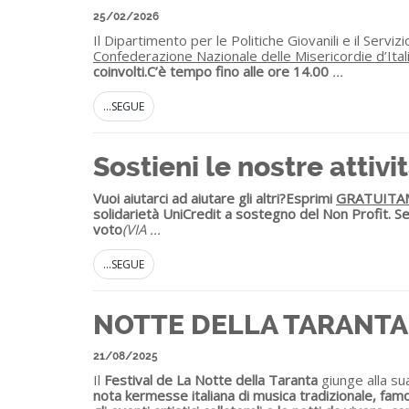
25/02/2026
Il Dipartimento per le Politiche Giovanili e il Serviz
Confederazione Nazionale delle Misericordie d’Ita
coinvolti.
C’è tempo fino alle ore 14.00
...
...SEGUE
Sostieni le nostre atti
Vuoi aiutarci ad aiutare gli altri?
Esprimi
GRATUITA
solidarietà UniCredit a sostegno del Non Profit.
Se
voto
(VIA
...
...SEGUE
NOTTE DELLA TARANTA
21/08/2025
Il
Festival de La Notte della Taranta
giunge alla s
nota kermesse italiana di musica tradizionale, fam