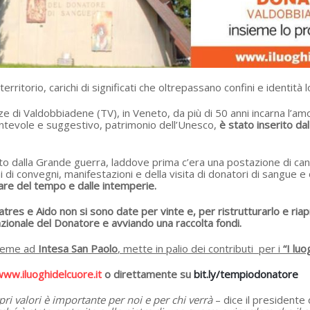
rritorio, carichi di significati che oltrepassano confini e identità lo
ze di Valdobbiadene (TV), in Veneto, da più di 50 anni incarna l’amo
cantevole e suggestivo, patrimonio dell’Unesco,
è stato inserito dal
o dalla Grande guerra, laddove prima c’era una postazione di canno
i convegni, manifestazioni e della visita di donatori di sangue e 
ssare del tempo e dalle intemperie.
ratres e Aido
non si sono date per vinte e, per ristrutturarlo e riap
zionale del Donatore e avviando una raccolta fondi.
sieme ad
Intesa San Paolo
, mette in palio dei contributi per i
“I luo
ww.iluoghidelcuore.it
o direttamente su
bit.ly/tempiodonatore
pri valori è importante per noi e per chi verrà
– dice il presidente 