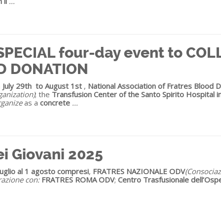
 il
...
- SPECIAL four-day event to CO
D DONATION
m
July 29th to August 1
st
,
National Association of Fratres Blood
ganization)
; the
Transfusion Center of the Santo Spirito Hospital 
rganize
as a
concrete
...
ei Giovani 2025
luglio al 1 agosto compresi
,
FRATRES NAZIONALE ODV
(Consociaz
razione con:
FRATRES ROMA ODV
;
Centro Trasfusionale dell’Osp