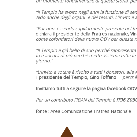
un momento fondamentale di questa storia, perché
“Il Tempio ha svolto negli anni la funzione di se
Aido anche degli organi e dei tessuti. L’invito è
“Pur non essendo capillarmente presente nel terr
dichiara il presidente della
Fratres nazionale, V
come cofondatori della nuova ODV per questa ri
“Il Tempio è già bello di suo perché rappresenta 
lo è ancora di più perché mette assieme tutte le
giorno.”
“L’invito a votare è rivolto a tutti i donatori, alle
il
presidente del Tempio, Gino Foffano
–
perché 
Invitiamo tutti a seguire la pagina facebook ODV
Per un contributo l’IBAN del Tempio è
IT96 Z03
fonte :
Area Comunicazione Fratres Nazionale