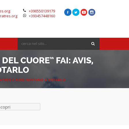
es.org
+390550139179
ratres.org
+393457448160
EL CUORE” FAI: AVIS,
VOTARLO
RATRES E AIDO INVITANO A VOTARLO
scopri