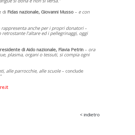
angue si dona e non si versa.”
 di
Fidas nazionale, Giovanni Musso
–
e con
o rappresenta anche per i propri donatori
–
 retrostante l’altare ed i pellegrinaggi, oggi
residente di Aido nazionale, Flavia Petrin
–
ora
ue, plasma, organi o tessuti, si compia ogni
nti, alle parrocchie, alle scuole
– conclude
.
”
e.it
< indietro