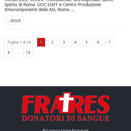
Spirito di Roma
;
UOC SIMT e Centro Produzione
Emocomponenti della ASL Roma
...
...SEGUE
Pagina 1 di 74
1
2
3
4
5
6
7
..
8
74
© Consociazione Nazionale