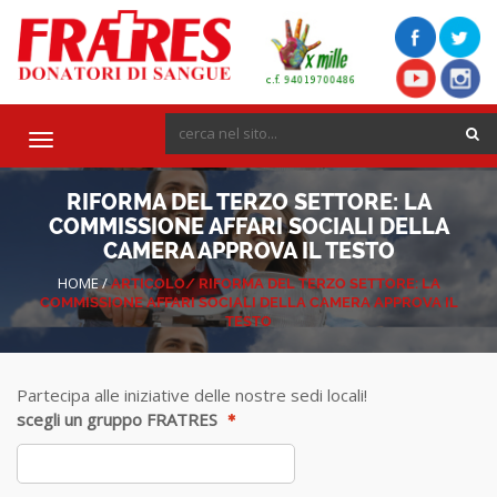
Toggle
navigation
RIFORMA DEL TERZO SETTORE: LA
COMMISSIONE AFFARI SOCIALI DELLA
CAMERA APPROVA IL TESTO
HOME
/
ARTICOLO/
RIFORMA DEL TERZO SETTORE: LA
COMMISSIONE AFFARI SOCIALI DELLA CAMERA APPROVA IL
TESTO
Partecipa alle iniziative delle nostre sedi locali!
scegli un gruppo FRATRES