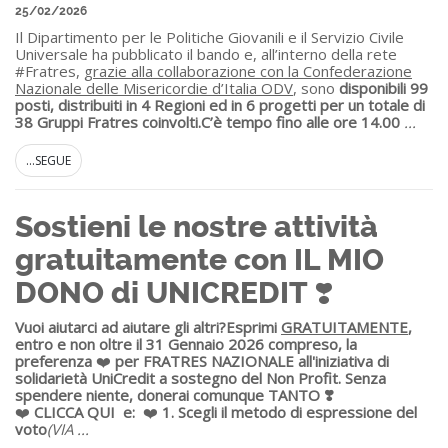
25/02/2026
Il Dipartimento per le Politiche Giovanili e il Servizio Civile
Universale ha pubblicato il bando e, all’interno della rete
#Fratres,
grazie alla collaborazione con la Confederazione
Nazionale delle Misericordie d’Italia ODV
, sono
disponibili 99
posti, distribuiti in 4 Regioni ed in 6 progetti per un totale di
38 Gruppi Fratres coinvolti.
C’è tempo fino alle ore 14.00
...
...SEGUE
Sostieni le nostre attività
gratuitamente con IL MIO
DONO di UNICREDIT ❣️
Vuoi aiutarci ad aiutare gli altri?
Esprimi
GRATUITAMENTE
,
entro e non oltre il 31 Gennaio 2026 compreso, la
preferenza
❤️
per FRATRES NAZIONALE all'iniziativa di
solidarietà UniCredit a sostegno del Non Profit.
Senza
spendere niente, donerai comunque TANTO ❣️
❤️
CLICCA QUI
e:
❤️
1. S
cegli il metodo di espressione del
voto
(VIA
...