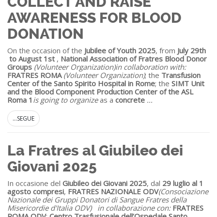
COLLECT AND RAISE
AWARENESS FOR BLOOD
DONATION
On the occasion of the
Jubilee of Youth 2025
, from
July 29th
to August 1
st
,
National Association of Fratres Blood Donor
Groups
(Volunteer Organization)
in collaboration with:
FRATRES ROMA
(Volunteer Organization)
; the
Transfusion
Center of the Santo Spirito Hospital in Rome
; the
SIMT Unit
and the Blood Component Production Center of the ASL
Roma 1
is going to organize
as a
concrete
...
...SEGUE
La Fratres al Giubileo dei
Giovani 2025
In occasione del
Giubileo dei Giovani 2025
, dal
29 luglio al 1
agosto compresi
,
FRATRES NAZIONALE ODV
(Consociazione
Nazionale dei Gruppi Donatori di Sangue Fratres della
Misericordie d'Italia ODV)
in collaborazione con:
FRATRES
ROMA ODV
;
Centro Trasfusionale dell’Ospedale Santo