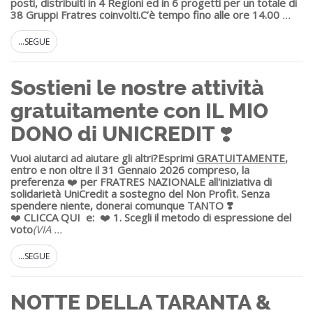
posti, distribuiti in 4 Regioni ed in 6 progetti per un totale di
38 Gruppi Fratres coinvolti.
C’è tempo fino alle ore 14.00
...
...SEGUE
Sostieni le nostre attività
gratuitamente con IL MIO
DONO di UNICREDIT ❣️
Vuoi aiutarci ad aiutare gli altri?
Esprimi
GRATUITAMENTE
,
entro e non oltre il 31 Gennaio 2026 compreso, la
preferenza
❤️
per FRATRES NAZIONALE all'iniziativa di
solidarietà UniCredit a sostegno del Non Profit.
Senza
spendere niente, donerai comunque TANTO ❣️
❤️
CLICCA QUI
e:
❤️
1. S
cegli il metodo di espressione del
voto
(VIA
...
...SEGUE
NOTTE DELLA TARANTA &