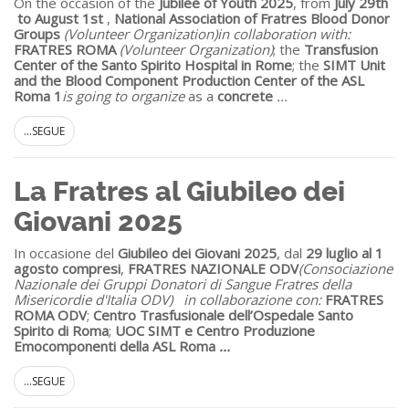
On the occasion of the
Jubilee of Youth 2025
, from
July 29th
to August 1
st
,
National Association of Fratres Blood Donor
Groups
(Volunteer Organization)
in collaboration with:
FRATRES ROMA
(Volunteer Organization)
; the
Transfusion
Center of the Santo Spirito Hospital in Rome
; the
SIMT Unit
and the Blood Component Production Center of the ASL
Roma 1
is going to organize
as a
concrete
...
...SEGUE
La Fratres al Giubileo dei
Giovani 2025
In occasione del
Giubileo dei Giovani 2025
, dal
29 luglio al 1
agosto compresi
,
FRATRES NAZIONALE ODV
(Consociazione
Nazionale dei Gruppi Donatori di Sangue Fratres della
Misericordie d'Italia ODV)
in collaborazione con:
FRATRES
ROMA ODV
;
Centro Trasfusionale dell’Ospedale Santo
Spirito di Roma
;
UOC SIMT e Centro Produzione
Emocomponenti della ASL Roma
...
...SEGUE