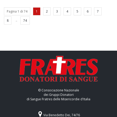
Pagina 1 di 74
1
2
3
4
5
6
7
..
8
74
© Consociazione Nazionale
dei Gruppi Donatori
di Sangue Fratres delle Misericordie d'Italia
Via Benedetto Dei, 74/76