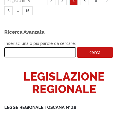
Pagina 4 di 15
1
2
3
4
5
6
7
..
8
15
Ricerca Avanzata
Inserisci una o più parole da cercare:
LEGISLAZIONE
REGIONALE
LEGGE REGIONALE TOSCANA N° 28