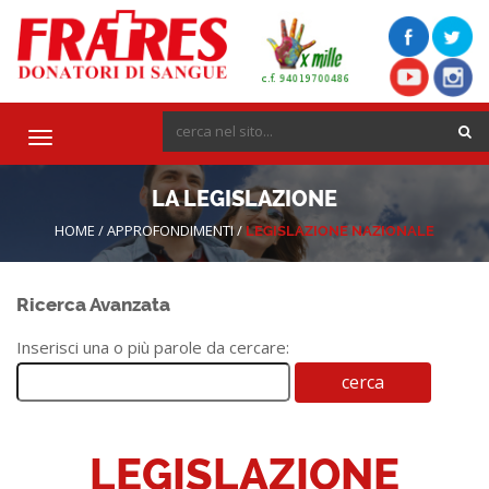
Toggle
navigation
LA LEGISLAZIONE
HOME
/
APPROFONDIMENTI
/
LEGISLAZIONE NAZIONALE
Ricerca Avanzata
Inserisci una o più parole da cercare:
LEGISLAZIONE