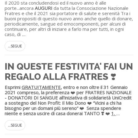
Il 2020 sta concludendosi ed il nuovo anno è alle
porte...ancora
AUGURI
da tutta la Consociazione Nazionale
Fratres e che il 2021 sia portatore di salute e serenità Tra i
buoni propositi di questo nuovo anno anche quello di donare,
periodicamente, sangue ed emocomponenti, per alcuni di
continuare, per altri di iniziare a farlo ma per tutti, in ogni
caso, di
...
...SEGUE
IN QUESTE FESTIVITA' FAI UN
REGALO ALLA FRATRES ❣️
Esprimi
GRATUITAMENTE
, entro e non oltre il 31 Gennaio
2021 compreso, la preferenza
❤️
per FRATRES NAZIONALE
- DONATORI DI SANGUE all'iniziativa di solidarietà UniCredit
a sostegno del Non Profit: Il Mio Dono
❤️
“Vicini a chi ha
bisogno per un domani più sereno”
❤️
Senza spendere
niente e senza uscire di casa donerai TANTO ❣️
❤️
1.
...
...SEGUE