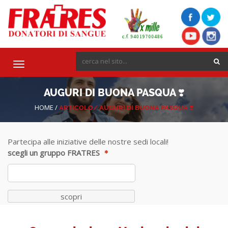
Toggle
navigation
AUGURI DI BUONA PASQUA ❣️
HOME
/
ARTICOLO/
AUGURI DI BUONA PASQUA ❣️
Partecipa alle iniziative delle nostre sedi locali!
scegli un gruppo FRATRES
scopri