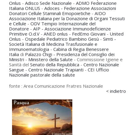
Onlus
-
Adisco Sede Nazionale
-
ADMO Federazione
Italiana ONLUS
-
Adoces - Federazione Associazioni
Donatori Cellule Staminali Emopoietiche
-
AIDO
Associazione Italiana per la Donazione di Organi Tessuti
e Cellule
-
ODV Tempio Internazionale del
Donatore
-
AIP - Associazione Immunodeficienze
Primitive O.d.V
-
ANED onlus
-
FedEmo Giovani
-
United
Onlus
-
Ospedale Pediatrico Bambino Gesù
-
Simti -
Società Italiana di Medicina Trasfusionale e
Immunoematologia
-
Cabina di Regia Benessere
Italia
di
Palazzo Chigi - Presidenza del Consiglio dei
Ministri
-
Ministero della Salute
- Commissione Igiene e
Sanità del
Senato della Repubblica
-
Centro Nazionale
Sangue
-
Centro Nazionale Trapianti
-
CEI Ufficio
Nazionale pastorale della salute
fonte :
Area Comunicazione Fratres Nazionale
< indietro