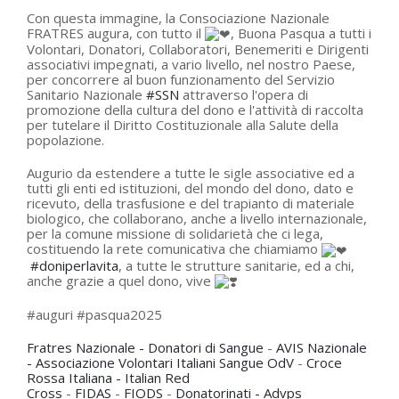
Con questa immagine, la Consociazione Nazionale
FRATRES augura, con tutto il
, Buona Pasqua a tutti i
Volontari, Donatori, Collaboratori, Benemeriti e Dirigenti
associativi impegnati, a vario livello, nel nostro Paese,
per concorrere al buon funzionamento del Servizio
Sanitario Nazionale
#SSN
attraverso l'opera di
promozione della cultura del dono e l'attività di raccolta
per tutelare il Diritto Costituzionale alla Salute della
popolazione.
Augurio da estendere a tutte le sigle associative ed a
tutti gli enti ed istituzioni, del mondo del dono, dato e
ricevuto, della trasfusione e del trapianto di materiale
biologico, che collaborano, anche a livello internazionale,
per la comune missione di solidarietà che ci lega,
costituendo la rete comunicativa che chiamiamo
#doniperlavita
, a tutte le strutture sanitarie, ed a chi,
anche grazie a quel dono, vive
#auguri #pasqua2025
Fratres Nazionale - Donatori di Sangue
-
AVIS Nazionale
- Associazione Volontari Italiani Sangue OdV
-
Croce
Rossa Italiana - Italian Red
Cross
-
FIDAS
-
FIODS
-
Donatorinati - Advps