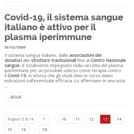
Covid-19, il sistema sangue
italiano è attivo per il
plasma iperimmune
02/12/2020
Il sistema sangue italiano, dalle
associazioni dei
donatori
alle
strutture trasfusionali
fino al
Centro Nazionale
sangue
, è totalmente impegnato nella raccolta del plasma
iperimmune per un possibile utilizzo come terapia contro
il
Covid-19
, in attesa che gli studi clinici in corso diano
indicazioni sull’eventuale efficacia. Lo affermano in una nota
...
...SEGUE
..
Pagina 13 di 74
1
10
11
12
13
14
..
15
16
74