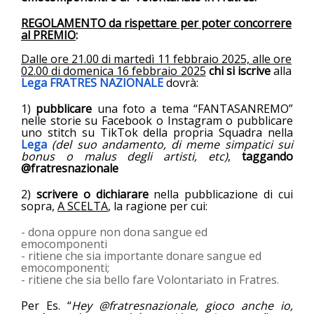
REGOLAMENTO da rispettare per poter concorrere
al PREMIO
:
Dalle ore 21.00 di martedì 11 febbraio 2025, alle ore
02.00 di domenica 16 febbraio 2025
chi si iscrive
alla
Lega FRATRES NAZIONALE
dovrà:
1)
pubblicare
una foto a tema “FANTASANREMO”
nelle storie su Facebook o Instagram o pubblicare
uno stitch su TikTok della propria Squadra nella
Lega
(del suo andamento, di meme simpatici sui
bonus o malus degli artisti, etc)
,
taggando
@fratresnazionale
2)
scrivere o dichiarare
nella pubblicazione di cui
sopra,
A SCELTA
, la ragione per cui:
- dona oppure non dona sangue ed
emocomponenti
- ritiene che sia importante donare sangue ed
emocomponenti;
- ritiene che sia bello fare Volontariato in Fratres.
Per Es. “
Hey @fratresnazionale, gioco anche io,