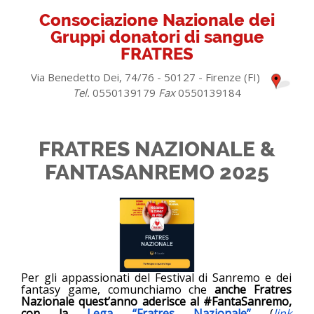
Consociazione Nazionale dei
Gruppi donatori di sangue
FRATRES
Via Benedetto Dei, 74/76 - 50127 - Firenze (FI)
Tel.
0550139179
Fax
0550139184
FRATRES NAZIONALE &
FANTASANREMO 2025
Per gli appassionati del Festival di Sanremo e dei
fantasy game, comunchiamo che
anche Fratres
Nazionale quest’anno aderisce al #FantaSanremo,
con la
Lega “
Fratres Nazionale”
(
link