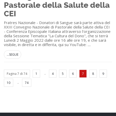
Pastorale della Salute della
CEI
Fratres Nazionale - Donatori di Sangue sarà parte attiva del
XXIII Convegno Nazionale di Pastorale della Salute della CEI
- Conferenza Episcopale Italiana attraverso l'organizzazione
della Sessione Tematica "La Cultura del Dono", che si terrà
Lunedi 2 Maggio 2022 dalle ore 16 alle ore 19, e che sarà
visibile, in diretta e in differita, qui su YouTube:
...
...SEGUE
..
Pagina 7 di 74
1
4
5
6
7
8
9
..
10
74