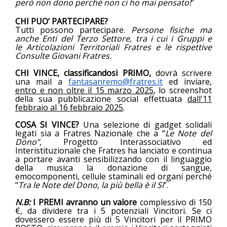
però non dono perché non ci ho mai pensato!
”
CHI PUO’ PARTECIPARE?
Tutti possono partecipare.
Persone fisiche ma
anche Enti del Terzo Settore, tra i cui i Gruppi e
le Articolazioni Territoriali Fratres e le rispettive
Consulte Giovani Fratres.
CHI VINCE, classificandosi PRIMO,
dovrà scrivere
una mail a
fantasanremo@fratres.it
ed inviare,
entro e non oltre il 15 marzo 2025
, lo screenshot
della sua pubblicazione social effettuata
dall'11
febbraio al 16 febbraio 2025
.
COSA SI VINCE?
Una selezione di gadget solidali
legati sia a Fratres Nazionale che a “
Le Note del
Dono”
, Progetto Interassociativo ed
Interistituzionale che Fratres ha lanciato e continua
a portare avanti sensibilizzando con il linguaggio
della musica la donazione di sangue,
emocomponenti, cellule staminali ed organi perché
“
Tra le Note del Dono, la più bella è il SI
”.
N.B:
I PREMI avranno un valore
complessivo di 150
€, da dividere tra i 5 potenziali Vincitori.
Se ci
dovessero essere più di 5 Vincitori per il PRIMO