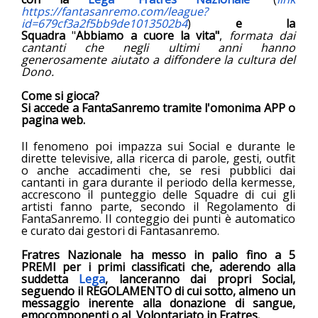
https://fantasanremo.com/league?
id=679cf3a2f5bb9de1013502b4
)
e la
Squadra
"
Abbiamo a cuore la vita"
,
formata dai
cantanti che negli ultimi anni hanno
generosamente
aiutato a diffondere la cultura del
Dono.
Come si gioca?
Si accede a FantaSanremo tramite l'omonima APP o
pagina web.
Il fenomeno poi impazza sui Social e durante le
dirette televisive, alla ricerca di parole, gesti, outfit
o anche accadimenti che, se resi pubblici dai
cantanti in gara durante il periodo della kermesse,
accrescono il punteggio delle Squadre di cui gli
artisti fanno parte, secondo il Regolamento di
FantaSanremo. Il conteggio dei punti è automatico
e curato dai gestori di Fantasanremo.
Fratres Nazionale
ha messo
in palio fino a 5
PREMI per i primi classificati
che, aderendo alla
suddetta
Lega
, lanceranno dai propri Social,
seguendo il REGOLAMENTO di cui sotto, almeno un
messaggio inerente alla donazione di sangue,
emocomponenti o al Volontariato in Fratres.