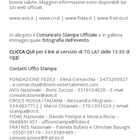
buona salute. Maggiori informazioni sono disponibili sui
siti web ufficiali:
www.avis.it | www.cri.it | www.fidas.it | www.fratres.it
In allegato il
Comunicato Stampa Ufficiale
e in galleria
immagini quale
fotografia dell'evento.
CLICCA QUI
per il link al servizio di TG LA7 delle 13.30 di
oggi.
Contatti Uffici Stampa:
FONDAZIONE FEDEZ - Elena Cornacchia - 3475200927
- e.cornacchia@doom-entertainment.com
AVIS Nazionale - Boris Zuccon - 3316104020 - E-mail
comunicazione@avis.it
CROCE ROSSA ITALIANA - Alessandra Filograno -
334.6837712 | Marco Ottaviani - 370.1301024 | email:
stampa@cri.it
FIDAS Nazionale - Davide Pompei e Monica Riccio –
0668891457 - ufficiostampa@fidas.it
FRATRES Nazionale - Pamela Bufano e Christian Basagni
- 0550139179 - 3313389489 -
comunicazione@fratres.it