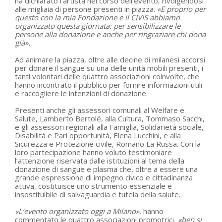
ha dichiarato l’artista nel corso dell’evento, rivolgendosi
alle migliaia di persone presenti in piazza.
«E proprio per
questo con la mia Fondazione e il CIVIS abbiamo
organizzato questa giornata: per sensibilizzare le
persone alla donazione e anche per ringraziare chi dona
già».
Ad animare la piazza, oltre alle decine di milanesi accorsi
per donare il sangue su una delle unità mobili presenti, i
tanti volontari delle quattro associazioni coinvolte, che
hanno incontrato il pubblico per fornire informazioni utili
e raccogliere le intenzioni di donazione.
Presenti anche gli assessori comunali al Welfare e
Salute, Lamberto Bertolé, alla Cultura, Tommaso Sacchi,
e gli assessori regionali alla Famiglia, Solidarietà sociale,
Disabilità e Pari opportunità, Elena Lucchini, e alla
Sicurezza e Protezione civile, Romano La Russa. Con la
loro partecipazione hanno voluto testimoniare
l’attenzione riservata dalle istituzioni al tema della
donazione di sangue e plasma che, oltre a essere una
grande espressione di impegno civico e cittadinanza
attiva, costituisce uno strumento essenziale e
insostituibile di salvaguardia e tutela della salute.
«L’evento organizzato oggi a Milano»
, hanno
commentato le quattro associazioni promotrici,
«ben si