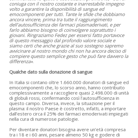
coniuga con il nostro costante e inarrestabile impegno
volto a garantire la disponibilità di sangue ed
emocomponenti per tutti. Tante le sfide che dobbiamo
ancora vincere, prima tra tutte il raggiungimento
dell’autosufficienza dei farmaci plasmaderivati, e per
farlo abbiamo bisogno di coinvolgere soprattutto i
giovani. Ringraziamo Fedez per essersi fatto portavoce
di questo messaggio dal profondo valore sociale e
siamo certi che anche grazie al suo sostegno sapremo
avvicinare al nostro mondo chi non ha ancora deciso di
compiere questo semplice gesto che può fare davvero la
differenza»
.
Qualche dato sulla donazione di sangue
In Italia si contano oltre 1.660.000 donatori di sangue ed
emocomponenti che, lo scorso anno, hanno contribuito
complessivamente a raccogliere quasi 2.498.000 di unità
di globuli rossi, confermando così l’autosufficienza in
questo campo. Diversa, invece, la situazione per il
plasma: il nostro Paese è costretto, infatti, a importare
dall’estero circa il 25% dei farmaci emoderivati impiegati
nella cura di numerose patologie.
Per diventare donatori bisogna avere un’età compresa
tra i 18 e i 60 anni, pesare almeno 50 kg e godere di