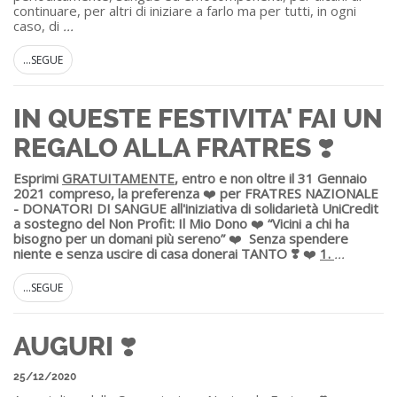
continuare, per altri di iniziare a farlo ma per tutti, in ogni
caso, di
...
...SEGUE
IN QUESTE FESTIVITA' FAI UN
REGALO ALLA FRATRES ❣️
Esprimi
GRATUITAMENTE
, entro e non oltre il 31 Gennaio
2021 compreso, la preferenza
❤️
per FRATRES NAZIONALE
- DONATORI DI SANGUE all'iniziativa di solidarietà UniCredit
a sostegno del Non Profit: Il Mio Dono
❤️
“Vicini a chi ha
bisogno per un domani più sereno”
❤️
Senza spendere
niente e senza uscire di casa donerai TANTO ❣️
❤️
1.
...
...SEGUE
AUGURI ❣️
25/12/2020