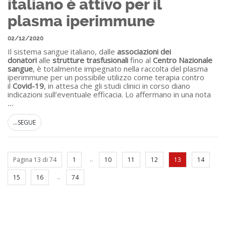
italiano è attivo per il
plasma iperimmune
02/12/2020
Il sistema sangue italiano, dalle
associazioni dei
donatori
alle
strutture trasfusionali
fino al
Centro Nazionale
sangue
, è totalmente impegnato nella raccolta del plasma
iperimmune per un possibile utilizzo come terapia contro
il
Covid-19
, in attesa che gli studi clinici in corso diano
indicazioni sull’eventuale efficacia. Lo affermano in una nota
...
...SEGUE
..
Pagina 13 di 74
1
10
11
12
13
14
..
15
16
74