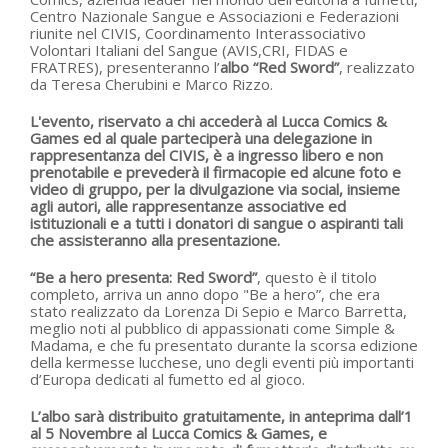
Centro Nazionale Sangue e Associazioni e Federazioni
riunite nel CIVIS, Coordinamento Interassociativo
Volontari Italiani del Sangue (AVIS,CRI, FIDAS e
FRATRES), presenteranno l’
albo
“Red Sword”
,
realizzato
da Teresa Cherubini
e Marco Rizzo.
L'evento,
riservato a chi accederà al
Lucca Comics &
Games ed
al quale parteciperà una delegazione in
rappresentanza del CIVIS, è a ingresso libero e non
prenotabile
e prevederà il firmacopie ed alcune foto e
video di gruppo,
per la divulgazione via social,
insieme
agli autori, alle rappresentanze associative ed
istituzionali e a tutti i donatori di sangue o aspiranti tali
che assisteranno alla presentazione.
“Be a hero presenta: Red Sword”
, questo è il titolo
completo, arriva un anno dopo "Be a hero”, che era
stato realizzato da Lorenza Di Sepio e Marco Barretta,
meglio noti al pubblico di appassionati come Simple &
Madama, e che fu presentato durante la scorsa edizione
della kermesse lucchese, uno degli eventi più importanti
d’Europa dedicati al fumetto ed al gioco.
L’albo sarà distribuito gratuitamente, in anteprima
dall’1
al 5 Novembre
al Lucca Comics & Games, e