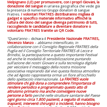
Melpignano (LE)
per promuovere, con i propri Giovani, la
donazione del sangue
in un’area geografica che vede già
la presenza di numerosi Gruppi donatori di sangue
Fratres.
I volontari FRATRES distribuiranno migliaia di
gadget e specifico materiale informativo affinché la
cultura del dono del sangue divenga patrimonio di tutti,
raccogliendo le candidature a diventare donatore o
volontario FRATRES tramite un QR Code.
“Quest'anno
– dichiara il
Presidente Nazionale FRATRES,
Vincenzo Manzo
–
abbiamo intensificato, in
collaborazione con il Consiglio Regionale FRATRES della
Puglia ed il Consiglio Territoriale FRATRES di Lecce e
Brindisi, la partecipazione a questo importante Festival
ed anche le modalità di sensibilizzazione puntando
sull'azione dei nostri Giovani e sulla tecnologia digitale
per veicolare il messaggio della nostra missione
associativa respirando dal vivo questa festosa atmosfera
che ad Agosto rappresenta ormai un fiore all'occhiello
dello spettacolo internazionale.
La
FRATRES
vuole
stimolare chi già dona a comprendere l'importanza di
rendere periodico e programmato questo atto di
altruismo primario ma anche coinvolgere nuove
persone a farlo
perché nelle strutture sanitarie del Paese
ogni giorno circa 1.800 pazienti, a seguito di malattie,
trapianti, interventi chirurgici o incidenti, hanno bisogno