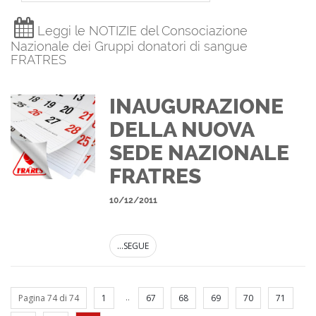
Leggi le NOTIZIE del Consociazione
Nazionale dei Gruppi donatori di sangue
FRATRES
INAUGURAZIONE
DELLA NUOVA
SEDE NAZIONALE
FRATRES
10/12/2011
...SEGUE
..
Pagina 74 di 74
1
67
68
69
70
71