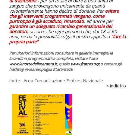
di trasfusioni
- per un totale di oltre 8.000 unità di
sangue che provengono unicamente da quanti
volontariamente hanno deciso di donarle. Per
evitare
che gli interventi programmati vengano, come
purtroppo è già accaduto, rimandati
, ed anche per
garantire un adeguato ricambio generazionale dei
donatori
, occorre che ogni persona che, dai 18 ai 60
anni, ne ha la possibilità colga il nostro appello a
"fare la
propria parte"
.
Per ulteriori informazioni consultare in galleria immagini la
locandina programmatica completa, visitare il sito
www.lanottedellataranta.it
, quello
www.fratres.org
o cercare gli
hashtag #weareinpuglia #taranta26
fonte :
Area Comunicazione Fratres Nazionale
< indietro