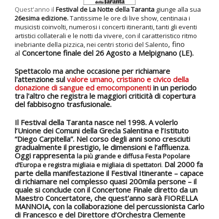
Quest'anno il
Festival de La Notte della Taranta
giunge alla
sua
26esima edizione.
T
antissime le ore
di
live show,
centinaia i
musicisti coinvolti,
numerosi
i concerti itineranti,
tanti gli eventi
artistici collateral
i
e
le notti da vivere,
con il caratteristico ritmo
,
fino
inebriante della pizzica,
nei centri storici del Salento
al
Concertone finale del
26
Agosto
a Melpignano (LE).
Spettacolo ma anche occasione per r
ichiamare
l'attenzione sul
valore umano, cristiano e civico della
donazione di sangue ed emocomponenti
in un periodo
tra l'altro che registra le maggiori criticità di copertura
del fabbisogno trasfusionale.
Il Festival della Taranta nasce nel 1998. A volerlo
l’
Unione dei Comuni della Grecìa Salentina
e l’
Istituto
“Diego Carpitella”
. Nel corso degli anni sono cresciuti
gradualmente il prestigio, le dimensioni e l’affluenza.
Oggi rappresenta
la
più grande e diffusa Festa Popolare
Dal 2000 fa
d’Europa e registra
migliaia
e migliaia
di
spettatori
.
parte della manifestazione il
Festival Itinerante
– capace
di richiamare nel complesso quasi
200mila persone
– il
quale si conclude con il
Concertone Finale
diretto da un
Maestro Concertatore,
che quest'anno sarà FIORELLA
MANNOIA, con la collaborazione del percussionista Carlo
di Francesco e del Direttore d’Orchestra Clemente