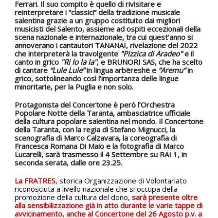
Ferrari
.
Il suo compito è quello di rivisitare e
reinterpretare i “classici” della tradizione musicale
salentina grazie a un gruppo costituito dai migliori
musicisti del
Salento
, assieme ad ospiti eccezionali della
scena nazionale e internazionale, tra cui quest'anno si
annoverano i cantautori
TANANAI
, rivelazione del 2022
che interpreterà la travolgente
"Pizzica di Aradeo"
e il
canto in grico
"Ri lo la la"
, e
BRUNORI SAS
, che ha scelto
di cantare
“Lule Lule”
in lingua arbëreshë e
“Aremu”
in
grico, sottolineando così l’importanza delle lingue
minoritarie, per la Puglia e non solo.
Protagonista del Concertone è però l’Orchestra
Popolare Notte della Taranta, ambasciatrice ufficiale
della cultura popolare salentina nel mondo. Il Concertone
della Taranta,
con la regia di Stefano Mignucci, la
scenografia di Marco Calzavara, la coreografia di
Francesca Romana Di Maio e la fotografia di Marco
Lucarelli,
sarà trasmesso il 4 Settembre su RAI 1, in
seconda serata, dalle ore 23.25.
La FRATRES
, storica Organizzazione di Volontariato
riconosciuta a livello nazionale che si occupa della
promozione della cultura del dono,
sarà presente oltre
alla
sensibilizzazione già in atto durante le varie tappe di
avvicinament
o
, anche al Concertone del 26 Agosto p.v. a