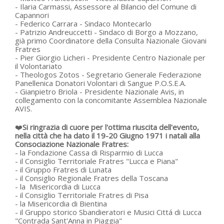
- Ilaria Carmassi, Assessore al Bilancio del Comune di
Capannori
- Federico Carrara - Sindaco Montecarlo
- Patrizio Andreuccetti - Sindaco di Borgo a Mozzano,
già primo Coordinatore della Consulta Nazionale Giovani
Fratres
- Pier Giorgio Licheri - Presidente Centro Nazionale per
il Volontariato
- Theologos Zotos - Segretario Generale Federazione
Panellenica Donatori Volontari di Sangue P.O.S.E.A.
- Gianpietro Briola - Presidente Nazionale Avis, in
collegamento con la concomitante Assemblea Nazionale
AVIS.
❤️
Si ringrazia di cuore per l'ottima riuscita dell'evento,
nella città che ha dato il 19-20 Giugno 1971 i natali alla
Consociazione Nazionale Fratres:
- la Fondazione Cassa di Risparmio di Lucca
- il Consiglio Territoriale Fratres "Lucca e Piana"
- il Gruppo Fratres di Lunata
- il Consiglio Regionale Fratres della Toscana
- la Misericordia di Lucca
- il Consiglio Territoriale Fratres di Pisa
- la Misericordia di Bientina
- il Gruppo storico Sbandieratori e Musici Cittá di Lucca
"Contrada Sant'Anna in Piaggia"