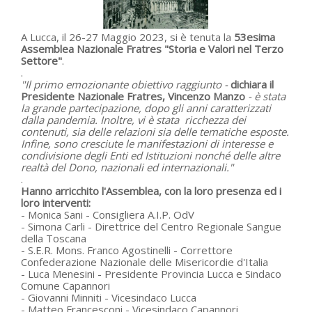
A Lucca, il 26-27 Maggio 2023, si è tenuta la
53esima
Assemblea Nazionale Fratres "Storia e Valori nel Terzo
Settore"
.
.
"Il primo emozionante obiettivo raggiunto -
dichiara il
Presidente Nazionale Fratres, Vincenzo Manzo
- è stata
la grande partecipazione, dopo gli anni caratterizzati
dalla pandemia. Inoltre, vi è stata ricchezza dei
contenuti, sia delle relazioni sia delle tematiche esposte.
Infine, sono cresciute le manifestazioni di interesse e
condivisione degli Enti ed Istituzioni nonché delle altre
realtà del Dono, nazionali ed internazionali."
.
Hanno arricchito l'Assemblea, con la loro presenza ed i
loro interventi:
- Monica Sani - Consigliera A.I.P. OdV
- Simona Carli - Direttrice del Centro Regionale Sangue
della Toscana
- S.E.R. Mons. Franco Agostinelli - Correttore
Confederazione Nazionale delle Misericordie d'Italia
- Luca Menesini - Presidente Provincia Lucca e Sindaco
Comune Capannori
- Giovanni Minniti - Vicesindaco Lucca
- Matteo Francesconi - Vicesindaco Capannori