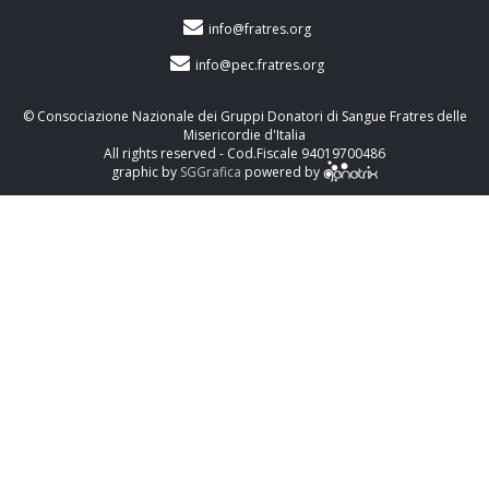
info@fratres.org
info@pec.fratres.org
© Consociazione Nazionale dei Gruppi Donatori di Sangue Fratres delle
Misericordie d'Italia
All rights reserved - Cod.Fiscale 94019700486
graphic by
SGGrafica
powered by