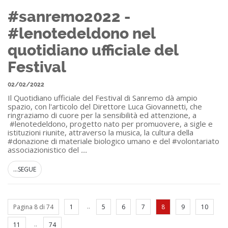
#sanremo2022 -
#lenotedeldono nel
quotidiano ufficiale del
Festival
02/02/2022
Il Quotidiano ufficiale del Festival di Sanremo dà ampio
spazio, con l'articolo del Direttore Luca Giovannetti, che
ringraziamo di cuore per la sensibilità ed attenzione, a
#lenotedeldono, progetto nato per promuovere, a sigle e
istituzioni riunite, attraverso la musica, la cultura della
#donazione di materiale biologico umano e del #volontariato
associazionistico del
...
...SEGUE
..
Pagina 8 di 74
1
5
6
7
8
9
10
..
11
74