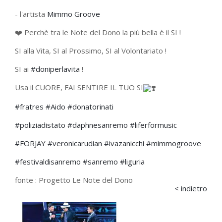
- l'artista
Mimmo Groove
❤️ Perchè tra le Note del Dono la più bella è il SI !
SI alla Vita, SI al Prossimo, SI al Volontariato !
SI ai
#doniperlavita
!
Usa il CUORE, FAI SENTIRE IL TUO SI
#fratres
#Aido
#donatorinati
#poliziadistato
#daphnesanremo
#liferformusic
#FORJAY
#veronicarudian
#ivazanicchi
#mimmogroove
#festivaldisanremo
#sanremo
#liguria
fonte :
Progetto Le Note del Dono
< indietro