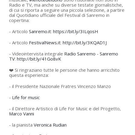
Radio e TV, ma anche su diverse testate giornalistiche,
di cui si riporta a seguire una piccola selezione, a partire
dal Quotidiano ufficiale del Festival di Sanremo in
copertina:
- Articolo
Sanremo.it
:
https://bit.ly/3ILqosH
- Articolo
FestivalNews.it
:
http://bit.ly/3KQAD1J
- Videointervista integrale
Radio Sanremo
-
Sanremo
TV
:
http://bit.ly/41Go8vK
❤️ Si ringraziano tutte le persone che hanno arricchito
questa esperienza:
- il Presidente Nazionale Fratres Vincenzo Manzo
-
Life for music
- il Direttore Artistico di Life For Music e del Progetto,
Marco Vanni
- la pianista
Veronica Rudian