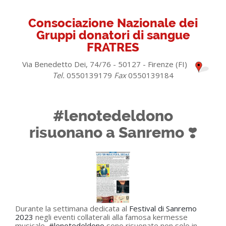
Consociazione Nazionale dei
Gruppi donatori di sangue
FRATRES
Via Benedetto Dei, 74/76 - 50127 - Firenze (FI)
Tel.
0550139179
Fax
0550139184
#lenotedeldono
risuonano a Sanremo ❣️
Durante la settimana dedicata al
Festival di Sanremo
2023
negli eventi collaterali alla famosa kermesse
musicale,
#lenotedeldono
sono risuonate non solo in