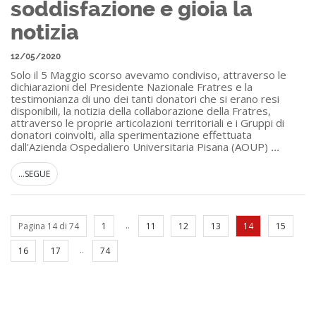
soddisfazione e gioia la
notizia
12/05/2020
Solo il 5 Maggio scorso avevamo condiviso, attraverso le
dichiarazioni del Presidente Nazionale Fratres e la
testimonianza di uno dei tanti donatori che si erano resi
disponibili, la notizia della collaborazione della Fratres,
attraverso le proprie articolazioni territoriali e i Gruppi di
donatori coinvolti, alla sperimentazione effettuata
dall'Azienda Ospedaliero Universitaria Pisana (AOUP)
...
...SEGUE
..
Pagina 14 di 74
1
11
12
13
14
15
..
16
17
74