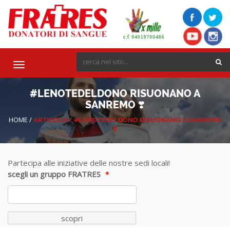
Toggle
navigation
#LENOTEDELDONO RISUONANO A
SANREMO ❣️
HOME
/
ARTICOLO/
#LENOTEDELDONO RISUONANO A SANREMO
❣️
Partecipa alle iniziative delle nostre sedi locali!
scegli un gruppo FRATRES
scopri