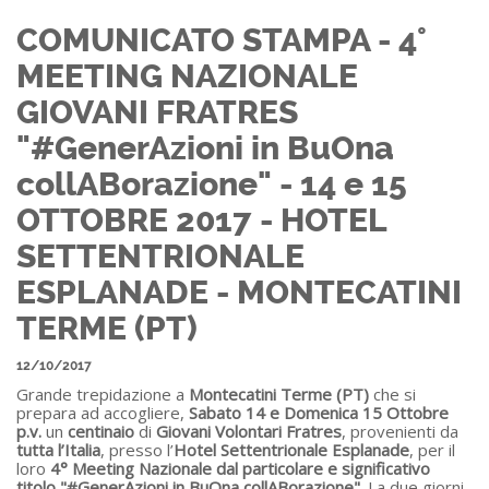
COMUNICATO STAMPA - 4°
MEETING NAZIONALE
GIOVANI FRATRES
"#GenerAzioni in BuOna
collABorazione" - 14 e 15
OTTOBRE 2017 - HOTEL
SETTENTRIONALE
ESPLANADE - MONTECATINI
TERME (PT)
12/10/2017
Grande trepidazione a
Montecatini Terme (PT)
che si
prepara ad accogliere,
Sabato 14 e Domenica 15 Ottobre
p.v.
un
centinaio
di
Giovani Volontari Fratres
, provenienti da
tutta l’Italia
, presso l’
Hotel Settentrionale Esplanade
, per il
loro
4° Meeting Nazionale dal particolare e significativo
titolo
"#GenerAzioni in BuOna collABorazione"
. La due giorni,