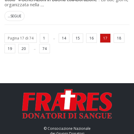
organizzata nella
...
...SEGUE
..
Pagina 17 di 74
1
14
15
16
17
18
..
19
20
74
© Consociazione Nazionale
dei Gruppi Donatori