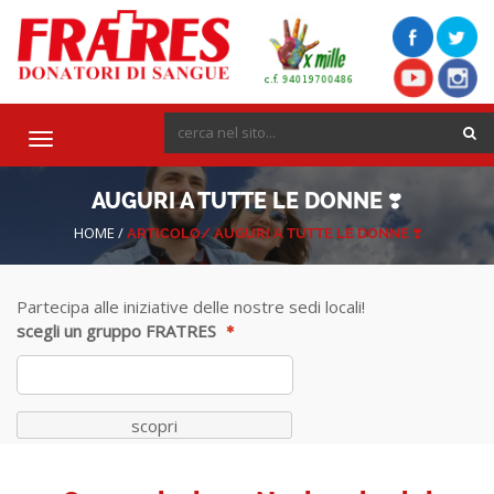
Toggle
navigation
AUGURI A TUTTE LE DONNE ❣️
HOME
/
ARTICOLO/
AUGURI A TUTTE LE DONNE ❣️
Partecipa alle iniziative delle nostre sedi locali!
scegli un gruppo FRATRES
scopri