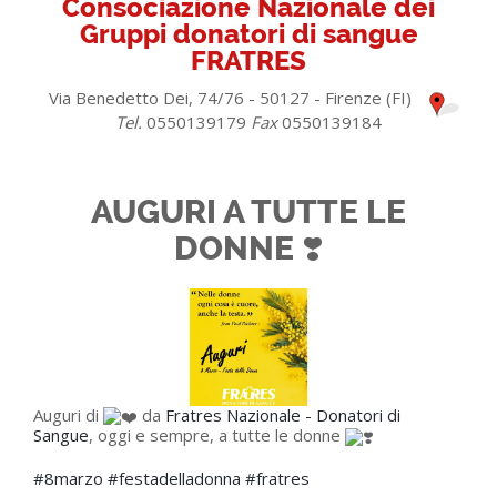
Consociazione Nazionale dei
Gruppi donatori di sangue
FRATRES
Via Benedetto Dei, 74/76 - 50127 - Firenze (FI)
Tel.
0550139179
Fax
0550139184
AUGURI A TUTTE LE
DONNE ❣️
Auguri di
da
Fratres Nazionale - Donatori di
Sangue
, oggi e sempre, a tutte le donne
#8marzo
#festadelladonna
#fratres