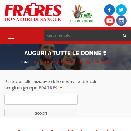
Toggle
navigation
AUGURI A TUTTE LE DONNE ❣️
HOME
/
ARTICOLO/
AUGURI A TUTTE LE DONNE ❣️
Partecipa alle iniziative delle nostre sedi locali!
scegli un gruppo FRATRES
scopri