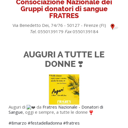
Consociazione Nazionale dei
Gruppi donatori di sangue
FRATRES
Via Benedetto Dei, 74/76 - 50127 - Firenze (FI)
Tel.
0550139179
Fax
0550139184
AUGURI A TUTTE LE
DONNE ❣️
Auguri di
da
Fratres Nazionale - Donatori di
Sangue
, oggi e sempre, a tutte le donne
#8marzo
#festadelladonna
#fratres