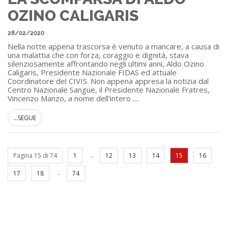
OZINO CALIGARIS
28/02/2020
Nella notte appena trascorsa è venuto a mancare, a causa di
una malattia che con forza, coraggio e dignità, stava
silenziosamente affrontando negli ultimi anni, Aldo Ozino
Caligaris, Presidente Nazionale FIDAS ed attuale
Coordinatore del CIVIS. Non appena appresa la notizia dal
Centro Nazionale Sangue, il Presidente Nazionale Fratres,
Vincenzo Manzo, a nome dell'intero
...
...SEGUE
..
Pagina 15 di 74
1
12
13
14
15
16
..
17
18
74