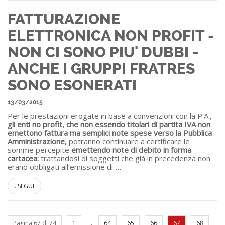
FATTURAZIONE
ELETTRONICA NON PROFIT -
NON CI SONO PIU' DUBBI -
ANCHE I GRUPPI FRATRES
SONO ESONERATI
13/03/2015
Per le prestazioni erogate in base a convenzioni con la P.A.,
gli enti no profit, che non essendo titolari di partita IVA non
emettono fattura ma semplici note spese verso la Pubblica
Amministrazione,
potranno continuare a certificare le
somme percepite
emettendo note di debito in forma
cartacea
:
trattandosi di soggetti che già in precedenza non
erano obbligati all’emissione di
...
...SEGUE
..
Pagina 67 di 74
1
64
65
66
67
68