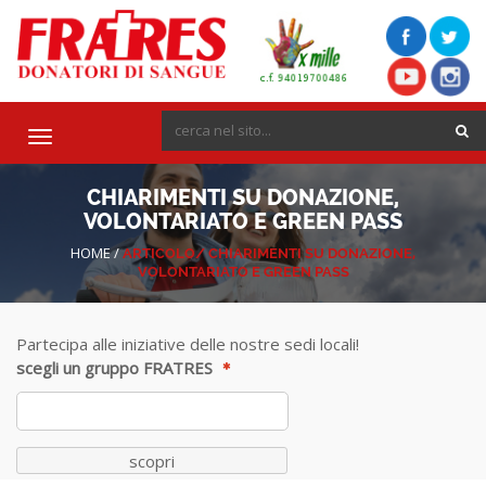
Toggle
navigation
CHIARIMENTI SU DONAZIONE,
VOLONTARIATO E GREEN PASS
HOME
/
ARTICOLO/
CHIARIMENTI SU DONAZIONE,
VOLONTARIATO E GREEN PASS
Partecipa alle iniziative delle nostre sedi locali!
scegli un gruppo FRATRES
scopri