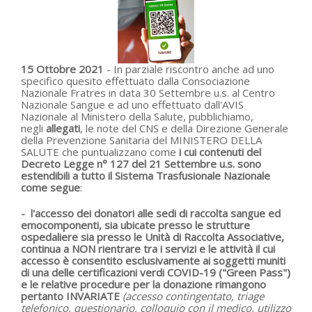
15 Ottobre 2021
- In parziale riscontro anche ad uno
specifico quesito effettuato dalla Consociazione
Nazionale Fratres in data 30 Settembre u.s. al Centro
Nazionale Sangue e ad uno effettuato dall'AVIS
Nazionale al Ministero della Salute, pubblichiamo,
negli
allegati
, le note del CNS e della Direzione Generale
della Prevenzione Sanitaria del MINISTERO DELLA
SALUTE che puntualizzano come
i cui contenuti
del
Decreto Legge n° 127 del 21 Settembre u.s. sono
estendibili a tutto il Sistema Trasfusionale Nazionale
come segue
:
- l'accesso dei donatori alle sedi di raccolta sangue ed
emocomponenti, sia ubicate presso le strutture
ospedaliere sia presso le Unità di Raccolta Associative,
continua a NON rientrare tra i servizi e le attività il cui
accesso è consentito esclusivamente ai soggetti muniti
di una delle certificazioni verdi COVID-19 ("Green Pass")
e le relative procedure per la donazione rimangono
pertanto INVARIATE
(
accesso contingentato,
triage
telefonico, questionario, colloquio con il medico, utilizzo