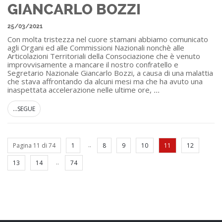
GIANCARLO BOZZI
25/03/2021
Con molta tristezza nel cuore stamani abbiamo comunicato
agli Organi ed alle Commissioni Nazionali nonchè alle
Articolazioni Territoriali della Consociazione che è venuto
improvvisamente a mancare il nostro confratello e
Segretario Nazionale Giancarlo Bozzi, a causa di una malattia
che stava affrontando da alcuni mesi ma che ha avuto una
inaspettata accelerazione nelle ultime ore,
...
...SEGUE
..
Pagina 11 di 74
1
8
9
10
11
12
..
13
14
74