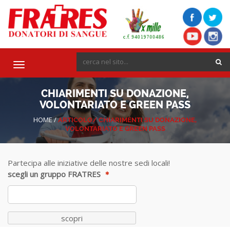
Toggle
navigation
CHIARIMENTI SU DONAZIONE,
VOLONTARIATO E GREEN PASS
HOME
/
ARTICOLO/
CHIARIMENTI SU DONAZIONE,
VOLONTARIATO E GREEN PASS
Partecipa alle iniziative delle nostre sedi locali!
scegli un gruppo FRATRES
scopri