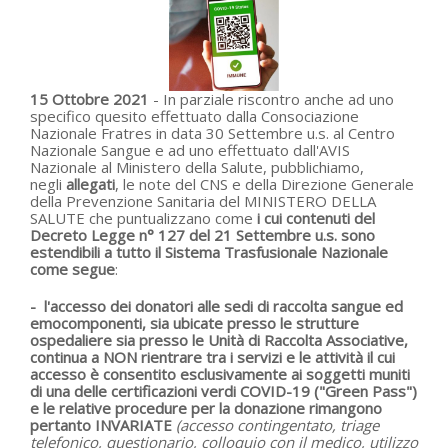
15 Ottobre 2021
- In parziale riscontro anche ad uno
specifico quesito effettuato dalla Consociazione
Nazionale Fratres in data 30 Settembre u.s. al Centro
Nazionale Sangue e ad uno effettuato dall'AVIS
Nazionale al Ministero della Salute, pubblichiamo,
negli
allegati
, le note del CNS e della Direzione Generale
della Prevenzione Sanitaria del MINISTERO DELLA
SALUTE che puntualizzano come
i cui contenuti
del
Decreto Legge n° 127 del 21 Settembre u.s. sono
estendibili a tutto il Sistema Trasfusionale Nazionale
come segue
:
- l'accesso dei donatori alle sedi di raccolta sangue ed
emocomponenti, sia ubicate presso le strutture
ospedaliere sia presso le Unità di Raccolta Associative,
continua a NON rientrare tra i servizi e le attività il cui
accesso è consentito esclusivamente ai soggetti muniti
di una delle certificazioni verdi COVID-19 ("Green Pass")
e le relative procedure per la donazione rimangono
pertanto INVARIATE
(
accesso contingentato,
triage
telefonico, questionario, colloquio con il medico, utilizzo