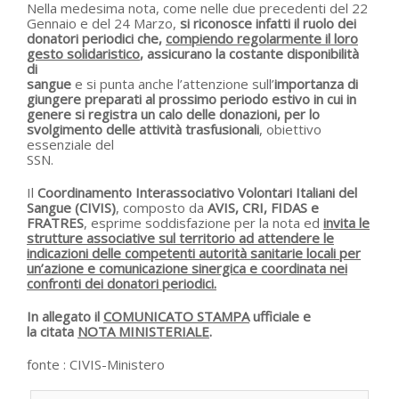
Nella medesima nota, come nelle due precedenti del 22
Gennaio e del 24 Marzo,
si riconosce infatti il ruolo dei
donatori periodici che,
compiendo regolarmente il loro
gesto solidaristico
, assicurano la costante disponibilità
di
sangue
e si punta anche l’attenzione sull’
importanza di
giungere preparati al prossimo periodo estivo in cui in
genere si registra un calo delle donazioni, per lo
svolgimento delle attività trasfusionali
, obiettivo
essenziale del
SSN.
Il
Coordinamento Interassociativo Volontari Italiani del
Sangue (CIVIS)
, composto da
AVIS, CRI, FIDAS e
FRATRES
, esprime soddisfazione per la nota ed
invita le
strutture associative sul territorio ad attendere le
indicazioni delle competenti autorità sanitarie locali per
un’azione e comunicazione sinergica e coordinata nei
confronti dei donatori periodici.
In allegato il
COMUNICATO STAMPA
ufficiale e
la citata
NOTA MINISTERIALE
.
fonte :
CIVIS-Ministero