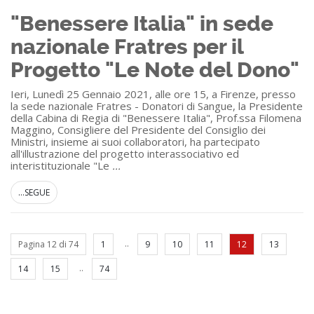
"Benessere Italia" in sede
nazionale Fratres per il
Progetto "Le Note del Dono"
Ieri, Lunedì 25 Gennaio 2021, alle ore 15, a Firenze, presso
la sede nazionale Fratres - Donatori di Sangue, la Presidente
della Cabina di Regia di "Benessere Italia", Prof.ssa Filomena
Maggino, Consigliere del Presidente del Consiglio dei
Ministri, insieme ai suoi collaboratori, ha partecipato
all'illustrazione del progetto interassociativo ed
interistituzionale "Le
...
...SEGUE
..
Pagina 12 di 74
1
9
10
11
12
13
..
14
15
74