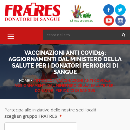
Toggle
navigation
VACCINAZIONI ANTI COVID19:
AGGIORNAMENTI DAL MINISTERO DELLA
SALUTE PER I DONATORI PERIODICI DI
SANGUE
HOME
/
ARTICOLO/
VACCINAZIONI ANTI COVID19:
AGGIORNAMENTI DAL MINISTERO DELLA SALUTE PER I
DONATORI PERIODICI DI SANGUE
Partecipa alle iniziative delle nostre sedi locali!
scegli un gruppo FRATRES