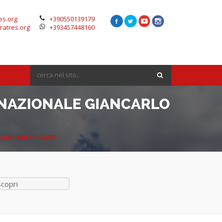
es.org
+390550139179
ratres.org
+393457448160
 NAZIONALE GIANCARLO
GIANCARLO BOZZI
scopri