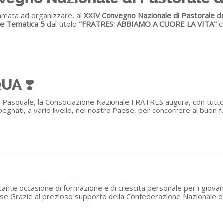
iamata ad organizzare, al
XXIV Convegno Nazionale di Pastorale del
e Tematica 5
dal titolo
"FRATRES: ABBIAMO A CUORE LA VITA"
c
UA ❣️
 Pasquale, la Consociazione Nazionale FRATRES augura, con tutto il
mpegnati, a vario livello, nel nostro Paese, per concorrere al buon 
tante occasione di formazione e di crescita personale per i giovani,
e Grazie al prezioso supporto della Confederazione Nazionale dell