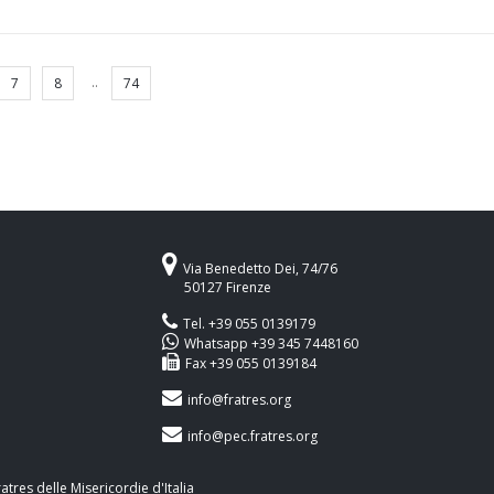
..
7
8
74
Via Benedetto Dei, 74/76
50127 Firenze
Tel. +39 055 0139179
Whatsapp +39 345 7448160
Fax +39 055 0139184
info@fratres.org
info@pec.fratres.org
res delle Misericordie d'Italia