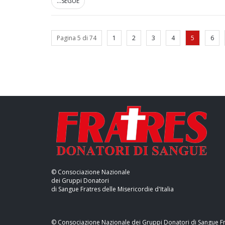
...SEGUE
Pagina 5 di 74
1
2
3
4
5
6
© Consociazione Nazionale
dei Gruppi Donatori
di Sangue Fratres delle Misericordie d'Italia
© Consociazione Nazionale dei Gruppi Donatori di Sangue Frat