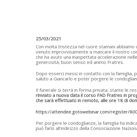
25/03/2021
Con molta tristezza nel cuore stamani abbiamo co
venuto improvvisamente a mancare il nostro conf
che ha avuto una inaspettata accelerazione nelle 
generosità, buon senso ed animo Fratres.
Dopo esserci messi in contatto con la famiglia, po
saluto a Giancarlo e poter porgere le condoglianz
Il funerale si terrà in forma privata, stante le r
rinviato a nuova data il corso FAD Fratres in 
che sarà effettuato in remoto, alle ore 18 di do
https://attendee.gotowebinar.com/register/
Per porgere le condoglianze, la famiglia ha indic
può farlo all'indirizzo della Consociazione Nazion