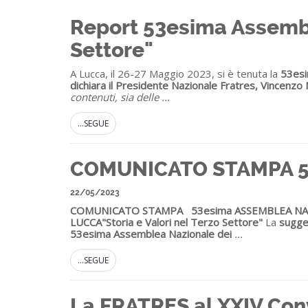
Report 53esima Assemble
Settore"
A Lucca, il 26-27 Maggio 2023, si è tenuta la
53esi
dichiara il Presidente Nazionale Fratres, Vincenz
contenuti, sia delle
...
...SEGUE
COMUNICATO STAMPA 5
22/05/2023
COMUNICATO STAMPA
53esima ASSEMBLEA N
LUCCA
"Storia e Valori nel Terzo Settore"
La
sugges
53
esima
Assemblea Nazionale dei
...
...SEGUE
La FRATRES al XXIV Conv