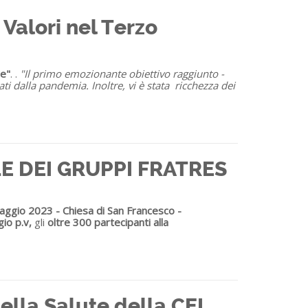
Valori nel Terzo
re"
. .
"Il primo emozionante obiettivo raggiunto -
ati dalla pandemia. Inoltre, vi è stata ricchezza dei
 DEI GRUPPI FRATRES
ggio 2023 - Chiesa di San Francesco -
io p.v,
gli
oltre 300 partecipanti alla
lla Salute della CEI