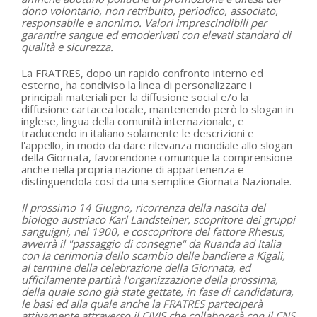
dono volontario, non retribuito, periodico, associato,
responsabile e anonimo. Valori imprescindibili per
garantire sangue ed emoderivati con elevati standard di
qualità e sicurezza.
La FRATRES, dopo un rapido confronto interno ed
esterno, ha condiviso la linea di personalizzare i
principali materiali per la diffusione social e/o la
diffusione cartacea locale, mantenendo però lo slogan in
inglese, lingua della comunità internazionale, e
traducendo in italiano solamente le descrizioni e
l'appello, in modo da dare rilevanza mondiale allo slogan
della Giornata, favorendone comunque la comprensione
anche nella propria nazione di appartenenza e
distinguendola così da una semplice Giornata Nazionale.
Il prossimo 14 Giugno, ricorrenza della nascita del
biologo austriaco Karl Landsteiner, scopritore dei gruppi
sanguigni, nel 1900, e coscopritore del fattore Rhesus,
avverrà il "passaggio di consegne" da Ruanda ad Italia
con la cerimonia dello scambio delle bandiere a Kigali,
al termine della celebrazione della Giornata, ed
ufficilamente partirà l'organizzazione della prossima,
della quale sono già state gettate, in fase di candidatura,
le basi ed alla quale anche la FRATRES parteciperà
attivamente attraverso il CIVIS che collaborerà con il CNS