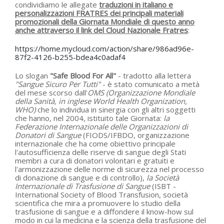
condividiamo le allegate
traduzioni in italiano e
personalizzazioni FRATRES dei principali materiali
promozionali della Giornata Mondiale di questo anno
anche attraverso il link del Cloud Nazionale Fratres
:
https://home.mycloud.com/action/share/986ad96e-
87f2-4126-b255-bdea4c0adaf4
Lo slogan
"Safe Blood For All"
- tradotto alla lettera
"Sangue Sicuro Per Tutti"
- è stato comunicato a metà
del mese scorso dall'
OMS (Organizzazione Mondiale
della Sanità, in inglese World Health Organization,
WHO)
che lo individua in sinergia con gli altri soggetti
che hanno, nel 2004, istituito tale Giornata:
la
Federazione Internazionale delle Organizzazioni di
Donatori di Sangue
(FIODS/IFBDO, organizzazione
internazionale che ha come obiettivo principale
l'autosufficienza delle riserve di sangue degli Stati
membri a cura di donatori volontari e gratuiti e
l'armonizzazione delle norme di sicurezza nel processo
di donazione di sangue e di controllo),
la Società
Internazionale di Trasfusione di Sangue
(ISBT -
International Society of Blood Transfusion, società
scientifica che mira a promuovere lo studio della
trasfusione di sangue e a diffondere il know-how sul
modo in cui la medicina e la scienza della trasfusione del