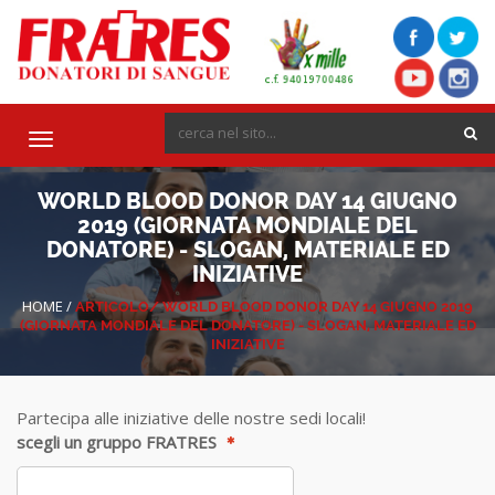
Toggle
navigation
WORLD BLOOD DONOR DAY 14 GIUGNO
2019 (GIORNATA MONDIALE DEL
DONATORE) - SLOGAN, MATERIALE ED
INIZIATIVE
HOME
/
ARTICOLO/
WORLD BLOOD DONOR DAY 14 GIUGNO 2019
(GIORNATA MONDIALE DEL DONATORE) - SLOGAN, MATERIALE ED
INIZIATIVE
Partecipa alle iniziative delle nostre sedi locali!
scegli un gruppo FRATRES