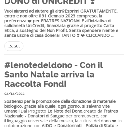
DONO di UNICREDIT ❣️
Vuoi aiutarci ad aiutare gli altri?
Esprimi
GRATUITAMENTE
,
entro e non oltre il 31 Gennaio 2023 compreso, la
preferenza
❤️
per FRATRES NAZIONALE all'iniziativa di
solidarietà UniCredit, finanziata grazie al progetto Carta
Etica, a sostegno del Non Profit.
Senza spendere niente e
senza uscire di casa donerai TANTO ❣️
❤️
CLICCANDO
...
...SEGUE
#lenotedeldono - Con il
Santo Natale arriva la
Raccolta Fondi
02/12/2022
Sostienici per la promozione della donazione di materiale
biologico, grazie alla quale, ogni giorno, si salvano vite
umane !
Dal Progetto
Le Note del Dono
,creato da
Fratres
Nazionale - Donatori di Sangue
per promuovere, con
il linguaggio universale della musica, la cultura del dono ❤️ in
collaborazione con
AIDO
e
Donatorinati - Polizia di Stato
e