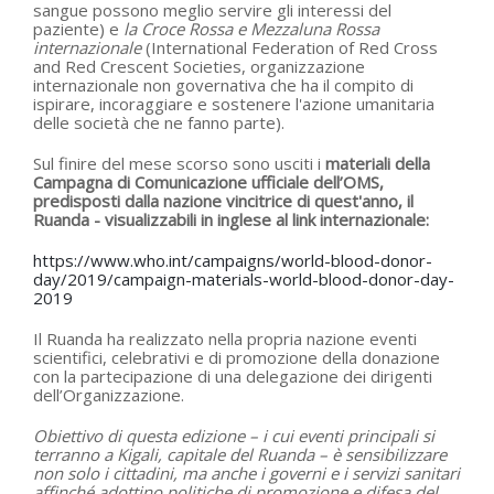
sangue possono meglio servire gli interessi del
paziente) e
la Croce Rossa e Mezzaluna Rossa
internazionale
(International Federation of Red Cross
and Red Crescent Societies, organizzazione
internazionale non governativa che ha il compito di
ispirare, incoraggiare e sostenere l'azione umanitaria
delle società che ne fanno parte).
Sul finire del mese scorso sono usciti i
materiali della
Campagna di Comunicazione ufficiale dell’OMS,
predisposti dalla nazione vincitrice di quest'anno, il
Ruanda - visualizzabili in inglese
al link internazionale:
https://www.who.int/campaigns/world-blood-donor-
day/2019/campaign-materials-world-blood-donor-day-
2019
Il Ruanda ha realizzato nella propria nazione eventi
scientifici, celebrativi e di promozione della donazione
con la partecipazione di una delegazione dei dirigenti
dell’Organizzazione.
Obiettivo di questa edizione – i cui eventi principali si
terranno a Kigali, capitale del Ruanda – è sensibilizzare
non solo i cittadini, ma anche i governi e i servizi sanitari
affinché adottino politiche di promozione e difesa del