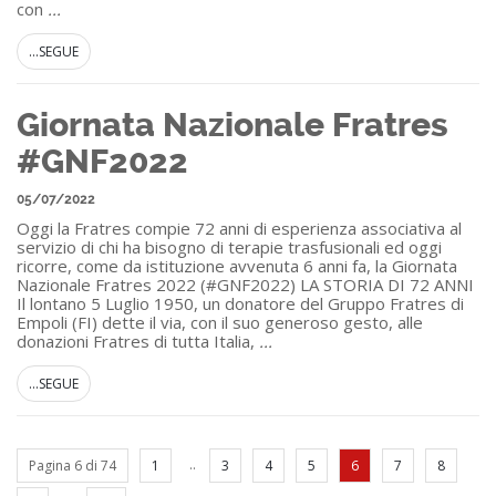
con
...
...SEGUE
Giornata Nazionale Fratres
#GNF2022
05/07/2022
Oggi la Fratres compie 72 anni di esperienza associativa al
servizio di chi ha bisogno di terapie trasfusionali ed oggi
ricorre, come da istituzione avvenuta 6 anni fa, la Giornata
Nazionale Fratres 2022 (#GNF2022) LA STORIA DI 72 ANNI
Il lontano 5 Luglio 1950, un donatore del Gruppo Fratres di
Empoli (FI) dette il via, con il suo generoso gesto, alle
donazioni Fratres di tutta Italia,
...
...SEGUE
..
Pagina 6 di 74
1
3
4
5
6
7
8