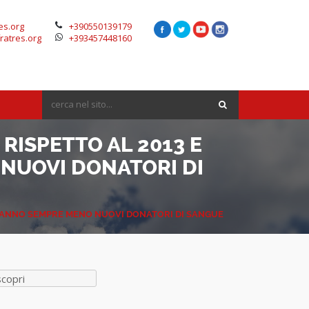
es.org
+390550139179
ratres.org
+393457448160
RISPETTO AL 2013 E
NUOVI DONATORI DI
ARANNO SEMPRE MENO NUOVI DONATORI DI SANGUE
scopri