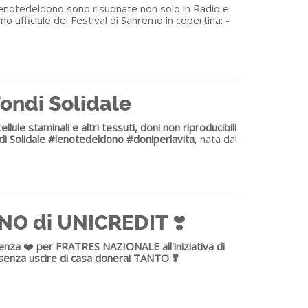
#lenotedeldono sono risuonate non solo in Radio e
no ufficiale del Festival di Sanremo in copertina: -
Fondi Solidale
le staminali e altri tessuti, doni non riproducibili
i Solidale #lenotedeldono #doniperlavita
, nata dal
ONO di UNICREDIT ❣️
renza
❤️
per FRATRES NAZIONALE all'iniziativa di
senza uscire di casa donerai TANTO ❣️