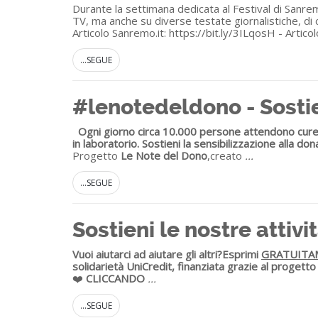
Durante la settimana dedicata al Festival di Sanre
TV, ma anche su diverse testate giornalistiche, di cu
Articolo Sanremo.it: https://bit.ly/3ILqosH - Articol
...SEGUE
#lenotedeldono - Sostie
Ogni giorno circa 10.000 persone attendono cure, t
in laboratorio. Sostieni la sensibilizzazione alla do
Progetto
Le Note del Dono
,creato
...
...SEGUE
Sostieni le nostre atti
Vuoi aiutarci ad aiutare gli altri?
Esprimi
GRATUITA
solidarietà UniCredit, finanziata grazie al progett
❤️
CLICCANDO
...
...SEGUE