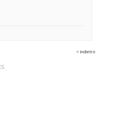
< indietro
ES