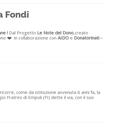
a Fondi
ne !
Dal Progetto
Le Note del Dono
,creato
dono ❤️ in collaborazione con
AIDO
e
Donatorinati -
ricorre, come da istituzione avvenuta 6 anni fa, la
ratres di Empoli (FI) dette il via, con il suo