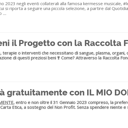
mo 2023 negli eventi collaterali alla famosa kermesse musicale, 
i si riporta a seguire una piccola selezione, a partire dal Quotidia
o
...
ni il Progetto con la Raccolta 
erapie o interventi che necessitano di sangue, plasma, organi, cellu
nazione di questi preziosi beni
❣️
Come? Attraverso la Raccolta Fond
vità gratuitamente con IL MIO D
MENTE
, entro e non oltre il 31 Gennaio 2023 compreso, la prefe
o Carta Etica, a sostegno del Non Profit.
Senza spendere niente e 