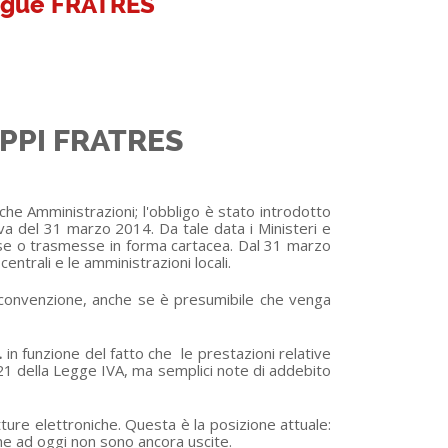
angue FRATRES
PPI FRATRES
iche Amministrazioni; l'obbligo è stato introdotto
tiva del 31 marzo 2014. Da tale data i Ministeri e
messe o trasmesse in forma cartacea. Dal 31 marzo
ntrali e le amministrazioni locali.
a convenzione, anche se è presumibile che venga
.
in funzione del fatto che le prestazioni relative
 21 della Legge IVA, ma semplici note di addebito
ure elettroniche. Questa è la posizione attuale:
he ad oggi non sono ancora uscite.