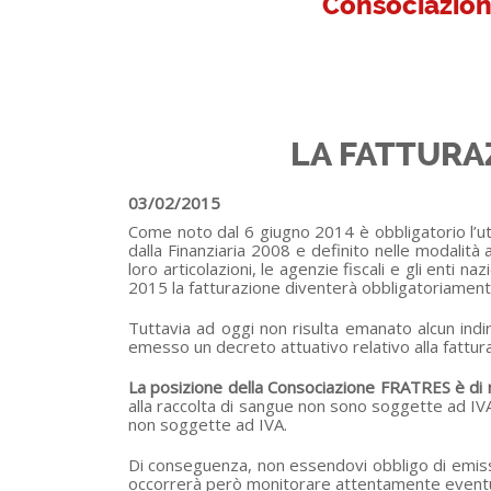
Consociazion
LA FATTURA
03/02/2015
Come noto dal 6 giugno 2014 è obbligatorio l’util
dalla Finanziaria 2008 e definito nelle modalità 
loro articolazioni, le agenzie fiscali e gli ent
2015 la fatturazione diventerà obbligatoriamente 
Tuttavia ad oggi non risulta emanato alcun ind
emesso un decreto attuativo relativo alla fattura
La posizione della Consociazione FRATRES è di no
alla raccolta di sangue non sono soggette ad IVA
non soggette ad IVA.
Di conseguenza, non essendovi obbligo di emissi
occorrerà però monitorare attentamente eventual