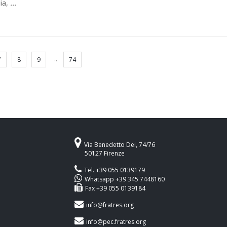
ia,
...
..
7
8
9
74
Via Benedetto Dei, 74/76
50127 Firenze
Tel. +39 055 0139179
Whatsapp +39 345 7448160
Fax +39 055 0139184
info@fratres.org
info@pec.fratres.org