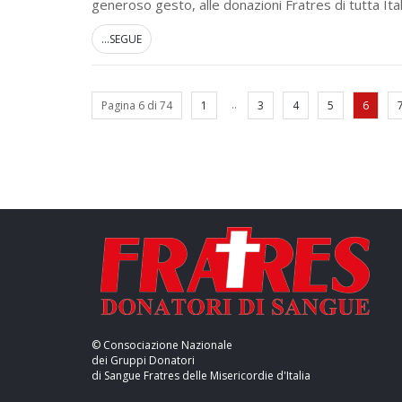
generoso gesto, alle donazioni Fratres di tutta Ital
...SEGUE
..
Pagina 6 di 74
1
3
4
5
6
© Consociazione Nazionale
dei Gruppi Donatori
di Sangue Fratres delle Misericordie d'Italia