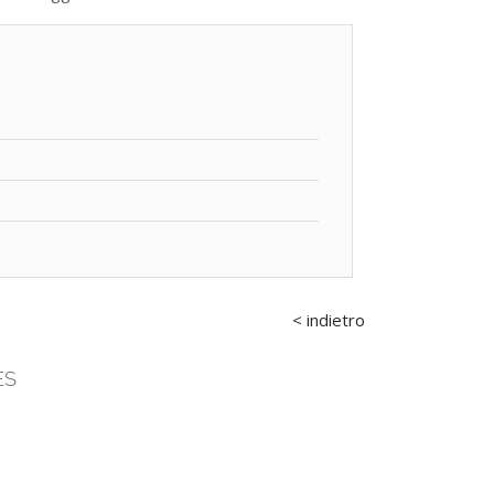
< indietro
ES