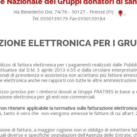
e Nazionale dei Gruppi donatori di s
Via Benedetto Dei, 74/76 - 50127 - Firenze (FI)
Tel.
0550139179
Fax
0550139184
ZIONE ELETTRONICA PER I GRU
izzo di fattura elettronica per i pagamenti realizzati dalle Pubbl
attuative dal D.M. 3 aprile 2013 n.55 e dalla circolare interpreta
i nazionali di previdenza e assistenza non accettano più fatture e
elettronica anche nei rapporti con tutte le altre amministrazioni ce
irizzo preciso per i rimborsi dovuti ai Gruppi FRATRES in base 
zione elettronica per gli enti non commerciali.
n ritenere applicabile la normativa sulla fatturazione elettronica
, tanto è vero che non viengono emesse le fatture di cui all'art.
one di fatture, a maggior ragione non vi obbligo di emettere fatt
i diverse e specifiche segnalazioni dell'Agenzia delle Entrate, c