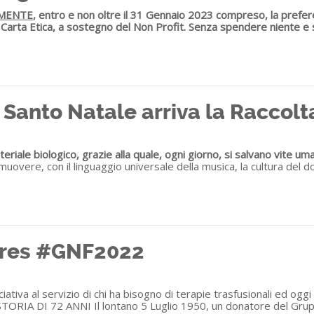
MENTE
, entro e non oltre il 31 Gennaio 2023 compreso, la prefe
o Carta Etica, a sostegno del Non Profit.
Senza spendere niente e 
 Santo Natale arriva la Raccolt
riale biologico, grazie alla quale, ogni giorno, si salvano vite uma
uovere, con il linguaggio universale della musica, la cultura del 
atres #GNF2022
tiva al servizio di chi ha bisogno di terapie trasfusionali ed oggi 
RIA DI 72 ANNI Il lontano 5 Luglio 1950, un donatore del Gruppo F