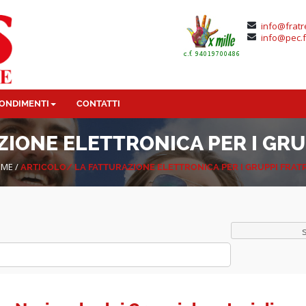
info@fratr
info@pec.f
ONDIMENTI
CONTATTI
ZIONE ELETTRONICA PER I GRU
ME
/
ARTICOLO/
LA FATTURAZIONE ELETTRONICA PER I GRUPPI FRAT