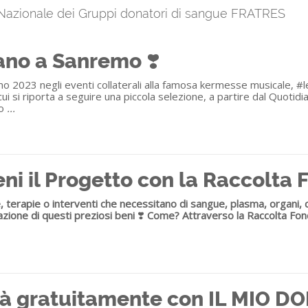
 Nazionale dei Gruppi donatori di sangue FRATRES
no a Sanremo ❣️
mo 2023 negli eventi collaterali alla famosa kermesse musicale, 
i si riporta a seguire una piccola selezione, a partire dal Quotidia
o
...
ni il Progetto con la Raccolta 
erapie o interventi che necessitano di sangue, plasma, organi, cellu
nazione di questi preziosi beni
❣️
Come? Attraverso la Raccolta Fond
vità gratuitamente con IL MIO D