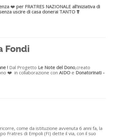
renza
❤️
per FRATRES NAZIONALE all'iniziativa di
senza uscire di casa donerai TANTO ❣️
a Fondi
ne !
Dal Progetto
Le Note del Dono
,creato
dono ❤️ in collaborazione con
AIDO
e
Donatorinati -
ricorre, come da istituzione avvenuta 6 anni fa, la
ratres di Empoli (FI) dette il via, con il suo