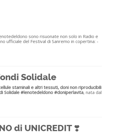
#lenotedeldono sono risuonate non solo in Radio e
no ufficiale del Festival di Sanremo in copertina: -
Fondi Solidale
le staminali e altri tessuti, doni non riproducibili
i Solidale #lenotedeldono #doniperlavita
, nata dal
ONO di UNICREDIT ❣️