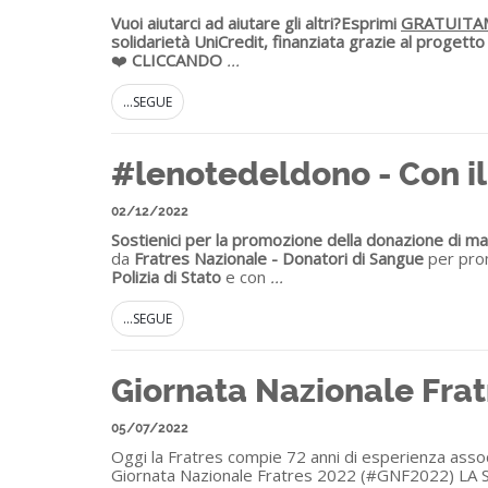
Vuoi aiutarci ad aiutare gli altri?
Esprimi
GRATUITA
solidarietà UniCredit, finanziata grazie al progett
❤️
CLICCANDO
...
...SEGUE
#lenotedeldono - Con il
02/12/2022
Sostienici per la promozione della donazione di mate
da
Fratres Nazionale - Donatori di Sangue
per prom
Polizia di Stato
e con
...
...SEGUE
Giornata Nazionale Fr
05/07/2022
Oggi la Fratres compie 72 anni di esperienza associa
Giornata Nazionale Fratres 2022 (#GNF2022) LA STO