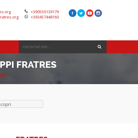
es.org
+390550139179
ratres.org
+393457448160
PPI FRATRES
RES
scopri